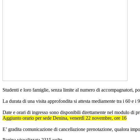
Studenti e loro famiglie, senza limite al numero di accompagnatori, posso
La durata di una visita approfondita si attesta mediamente tra i 60 e i 90
Date e orari di ingresso sono disponibili direttamente nel modulo di pre
Aggiunto orario per sede Denina, venerdì 22 novembre, ore 16
E’ gradita comunicazione di cancellazione prenotazione, qualora imposs
Pagina visualizzata
2315
volte