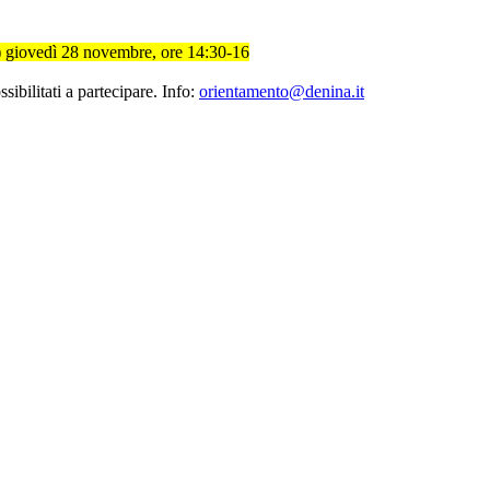
y) giovedì 28 novembre, ore 14:30-16
bilitati a partecipare. Info:
orientamento@denina.it