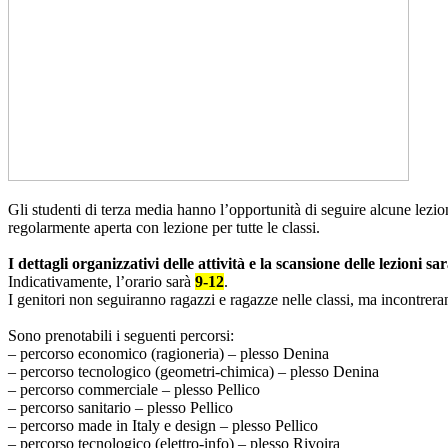
Gli studenti di terza media hanno l’opportunità di seguire alcune lezion
regolarmente aperta con lezione per tutte le classi.
I dettagli organizzativi delle attività e la scansione delle lezioni
Indicativamente, l’orario sarà
9-12
.
I genitori non seguiranno ragazzi e ragazze nelle classi, ma incontreranno
Sono prenotabili i seguenti percorsi:
– percorso economico (ragioneria) – plesso Denina
– percorso tecnologico (geometri-chimica) – plesso Denina
– percorso commerciale – plesso Pellico
– percorso sanitario – plesso Pellico
– percorso made in Italy e design – plesso Pellico
– percorso tecnologico (elettro-info) – plesso Rivoira