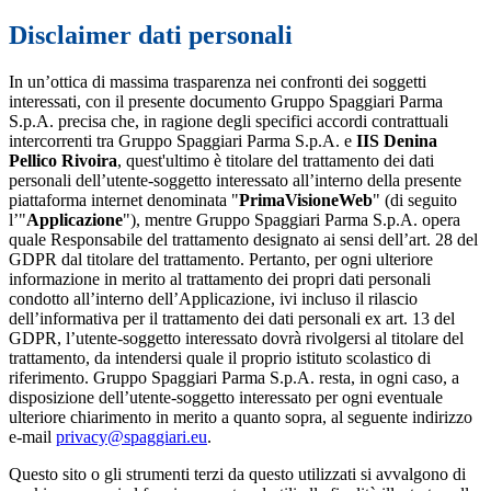
Disclaimer dati personali
In un’ottica di massima trasparenza nei confronti dei soggetti
interessati, con il presente documento Gruppo Spaggiari Parma
S.p.A. precisa che, in ragione degli specifici accordi contrattuali
intercorrenti tra Gruppo Spaggiari Parma S.p.A. e
IIS Denina
Pellico Rivoira
, quest'ultimo è titolare del trattamento dei dati
personali dell’utente-soggetto interessato all’interno della presente
piattaforma internet denominata "
PrimaVisioneWeb
" (di seguito
l’"
Applicazione
"), mentre Gruppo Spaggiari Parma S.p.A. opera
quale Responsabile del trattamento designato ai sensi dell’art. 28 del
GDPR dal titolare del trattamento. Pertanto, per ogni ulteriore
informazione in merito al trattamento dei propri dati personali
condotto all’interno dell’Applicazione, ivi incluso il rilascio
dell’informativa per il trattamento dei dati personali ex art. 13 del
GDPR, l’utente-soggetto interessato dovrà rivolgersi al titolare del
trattamento, da intendersi quale il proprio istituto scolastico di
riferimento. Gruppo Spaggiari Parma S.p.A. resta, in ogni caso, a
disposizione dell’utente-soggetto interessato per ogni eventuale
ulteriore chiarimento in merito a quanto sopra, al seguente indirizzo
e-mail
privacy@spaggiari.eu
.
Questo sito o gli strumenti terzi da questo utilizzati si avvalgono di