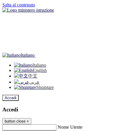
Salta al contenuto
Italiano
Italiano
English
中文
عربى
Shqiptare
Accedi
Accedi
button close
×
Nome Utente