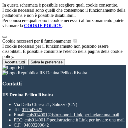
In questa schermata è possibile scegliere quali cookie consentire.
I cookie necessari sono quelli che consentono il funzionamento della
piattaforma e non è possibile disabilitarli.
Per conoscere quali sono i cookie necessari al funzionamento potete
visionare la
COOKIE POLICY
.
Cookie necessari per il funzionamento
I cookie necessari per il funzionamento non possono essere
disabilitati. È possibile consultare l'elenco nella pagina della cookie
policy.
Accetta tutti
Salva le preferenze
IIS Denina Pellico Rivoira
Contatti
IIS Denina Pellico Rivoira
Via Della Chiesa 21, Saluzzo (CN)
Tel:
017543625
Email:
cnis014001@istruzione.it
Link per inviare una mail
PEC:
cnis014001@pec.istruzione.it
Link per inviare una mail
C.F.: 94033200042