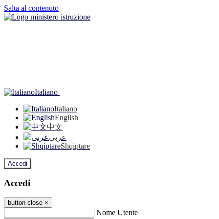
Salta al contenuto
Italiano
Italiano
English
中文
عربى
Shqiptare
Accedi
Accedi
button close
×
Nome Utente