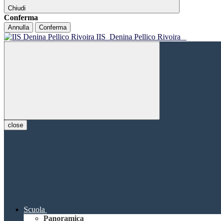
Chiudi
Conferma
Annulla
Conferma
IIS
Denina Pellico Rivoira
close
Scuola
Panoramica