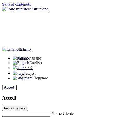
Salta al contenuto
Italiano
Italiano
English
中文
عربى
Shqiptare
Accedi
Accedi
button close
×
Nome Utente