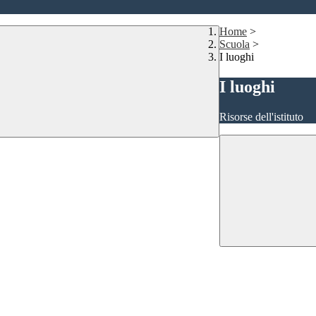
Home
>
Scuola
>
I luoghi
I luoghi
Risorse dell'istituto