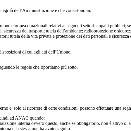
ntegrità dell’Amministrazione e che consistono in:
Unione europea o nazionali relativi ai seguenti settori: appalti pubblici; s
; sicurezza dei trasporti; tutela dell’ambiente; radioprotezione e sicurez
ri; tutela della vita privata e protezione dei dati personali e sicurezza de
isposizioni di cui agli atti dell’Unione.
seguendo le regole che riportiamo più sotto.
 interno e, solo al ricorrere di certe condizioni, possono effettuare una s
o quindi ad ANAC quando:
gnalazione interna ovvero questo, anche se obbligatorio, non è attivo o, 
nterna e la stessa non ha avuto seguito