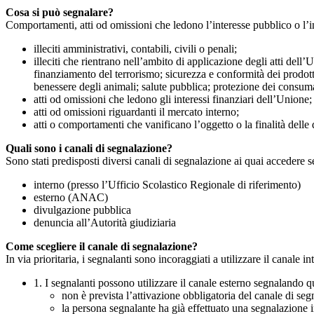
Cosa si può segnalare?
Comportamenti, atti od omissioni che ledono l’interesse pubblico o l’i
illeciti amministrativi, contabili, civili o penali;
illeciti che rientrano nell’ambito di applicazione degli atti dell’
finanziamento del terrorismo; sicurezza e conformità dei prodotti
benessere degli animali; salute pubblica; protezione dei consumato
atti od omissioni che ledono gli interessi finanziari dell’Unione;
atti od omissioni riguardanti il mercato interno;
atti o comportamenti che vanificano l’oggetto o la finalità delle d
Quali sono i canali di segnalazione?
Sono stati predisposti diversi canali di segnalazione ai quai accedere 
interno (presso l’Ufficio Scolastico Regionale di riferimento)
esterno (ANAC)
divulgazione pubblica
denuncia all’Autorità giudiziaria
Come scegliere il canale di segnalazione?
In via prioritaria, i segnalanti sono incoraggiati a utilizzare il canale
1. I segnalanti possono utilizzare il canale esterno segnaland
non è prevista l’attivazione obbligatoria del canale di se
la persona segnalante ha già effettuato una segnalazione i