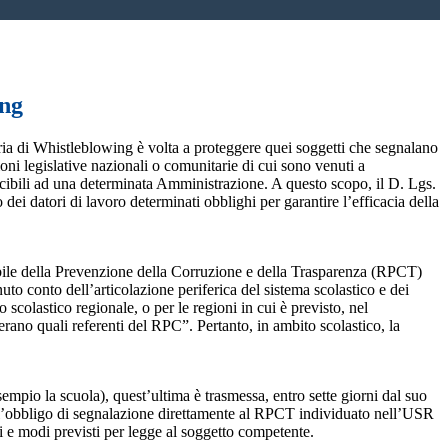
ing
ia di Whistleblowing è volta a proteggere quei soggetti che segnalano
ioni legislative nazionali o comunitarie di cui sono venuti a
ibili ad una determinata Amministrazione. A questo scopo, il D. Lgs.
dei datori di lavoro determinati obblighi per garantire l’efficacia della
sabile della Prevenzione della Corruzione e della Trasparenza (RPCT)
to conto dell’articolazione periferica del sistema scolastico e dei
o scolastico regionale, o per le regioni in cui è previsto, nel
perano quali referenti del RPC”. Pertanto, in ambito scolastico, la
mpio la scuola), quest’ultima è trasmessa, entro sette giorni dal suo
o l’obbligo di segnalazione direttamente al RPCT individuato nell’USR
pi e modi previsti per legge al soggetto competente.