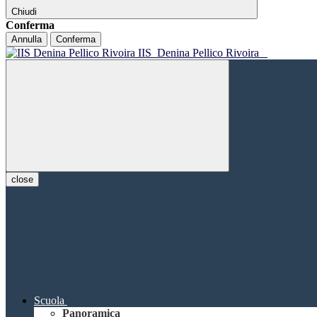
Chiudi
Conferma
Annulla
Conferma
IIS
Denina Pellico Rivoira
close
Scuola
Panoramica