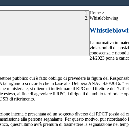
Home
>
Whistleblowing
Whistleblow
La normativa in mater
violazioni di disposiz
conoscenza e riconduc
24/2023 pone a carico 
 settore pubblico cui è fatto obbligo di prevedere la figura del Respon
 A tal riguardo si ricorda che in base alla Delibera ANAC 430/2016: “tenu
ne ministeriale, si ritiene di individuare il RPC nel Direttore dell’Uffici
 esteso, al fine di agevolare il RPC, i dirigenti di ambito territoriale o
’USR di riferimento.
azione interna è presentata ad un soggetto diverso dal RPCT (ossia ad ese
trasmissione alla persona segnalante. Per questo motivo, pur ricordand
lastico, quest’ultimo avrà premura di trasmettere la segnalazione nei tem