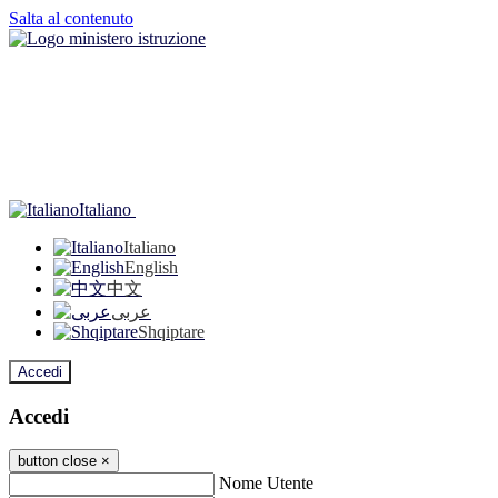
Salta al contenuto
Italiano
Italiano
English
中文
عربى
Shqiptare
Accedi
Accedi
button close
×
Nome Utente