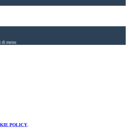
i di menu
KIE POLICY
.