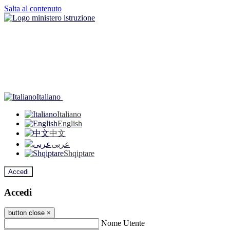
Salta al contenuto
Italiano
Italiano
English
中文
عربى
Shqiptare
Accedi
Accedi
button close
×
Nome Utente