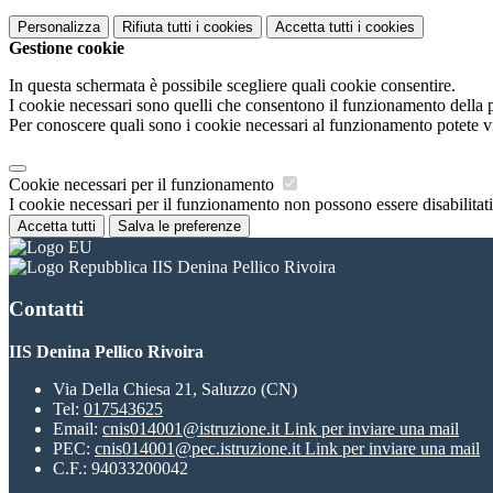
Personalizza
Rifiuta tutti
i cookies
Accetta tutti
i cookies
Gestione cookie
In questa schermata è possibile scegliere quali cookie consentire.
I cookie necessari sono quelli che consentono il funzionamento della pi
Per conoscere quali sono i cookie necessari al funzionamento potete v
Cookie necessari per il funzionamento
I cookie necessari per il funzionamento non possono essere disabilitati.
Accetta tutti
Salva le preferenze
IIS Denina Pellico Rivoira
Contatti
IIS Denina Pellico Rivoira
Via Della Chiesa 21, Saluzzo (CN)
Tel:
017543625
Email:
cnis014001@istruzione.it
Link per inviare una mail
PEC:
cnis014001@pec.istruzione.it
Link per inviare una mail
C.F.: 94033200042