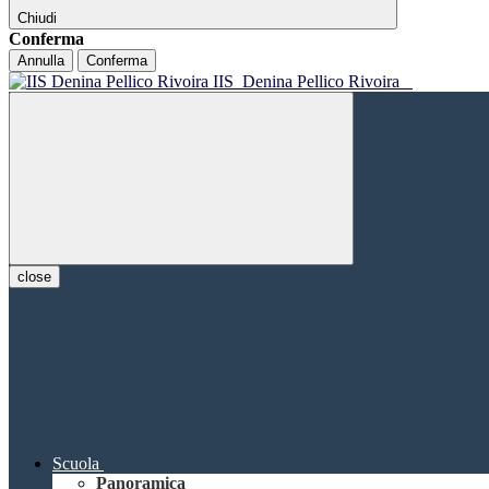
Chiudi
Conferma
Annulla
Conferma
IIS
Denina Pellico Rivoira
close
Scuola
Panoramica