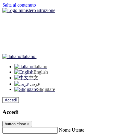
Salta al contenuto
Italiano
Italiano
English
中文
عربى
Shqiptare
Accedi
Accedi
button close
×
Nome Utente