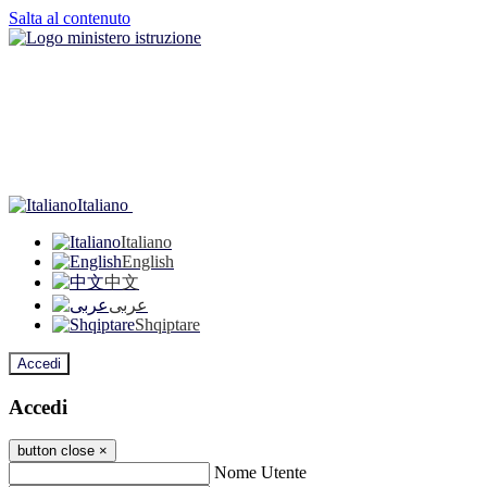
Salta al contenuto
Italiano
Italiano
English
中文
عربى
Shqiptare
Accedi
Accedi
button close
×
Nome Utente