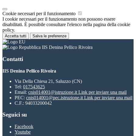
Cookie necessari per il funzionamento
I cookie necessari per il funzionamento non possono essere
disabilitati. È possibile consultare l'elenco nella pagina della cookie
policy.
Accetta tutti
Salva le preferenze
IIS Denina Pellico Rivoira
Contatti
IIS Denina Pellico Rivoira
Via Della Chiesa 21, Saluzzo (CN)
Tel:
017543625
Email:
cnis014001@istruzione.it
Link per inviare una mail
PEC:
cnis014001@pec.istruzione.it
Link per inviare una mail
C.F.: 94033200042
Seguici su
Facebook
Youtube