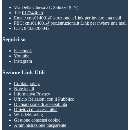
Via Della Chiesa 21, Saluzzo (CN)
Tel:
017543625
Email:
cnis014001@istruzione.it
Link per inviare una mail
PEC:
cnis014001@pec.istruzione.it
Link per inviare una mail
C.F.: 94033200042
Seguici su
Facebook
Youtube
Instagram
Sezione Link Utili
Cookie policy
Note legali
Informativa Privacy
Ufficio Relazioni con il Pubblico
Dichiarazione di accessibilità
Obiettivi di accessibilità
Whistleblowing
Gestione consensi cookie
Amministrazione trasparente