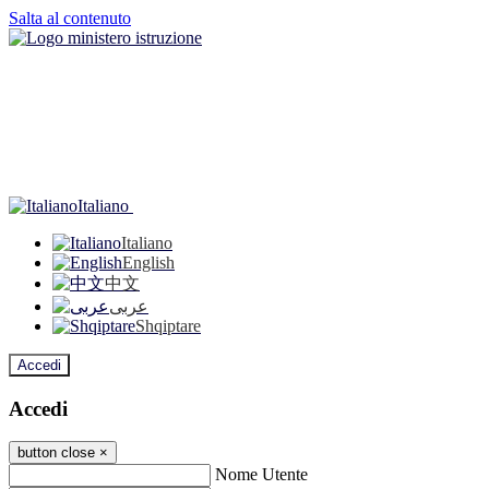
Salta al contenuto
Italiano
Italiano
English
中文
عربى
Shqiptare
Accedi
Accedi
button close
×
Nome Utente