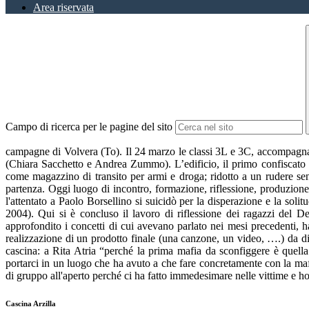
Area riservata
Campo di ricerca per le pagine del sito
campagne di Volvera (To). Il 24 marzo le classi 3L e 3C, accompagnate
(Chiara Sacchetto e Andrea Zummo). L’edificio, il primo confiscato a
come magazzino di transito per armi e droga; ridotto a un rudere sen
partenza. Oggi luogo di incontro, formazione, riflessione, produzione 
l'attentato a Paolo Borsellino si suicidò per la disperazione e la so
2004). Qui si è concluso il lavoro di riflessione dei ragazzi del D
approfondito i concetti di cui avevano parlato nei mesi precedenti, h
realizzazione di un prodotto finale (una canzone, un video, ….) da diff
cascina: a Rita Atria “perché la prima mafia da sconfiggere è quel
portarci in un luogo che ha avuto a che fare concretamente con la mafia
di gruppo all'aperto perché ci ha fatto immedesimare nelle vittime e h
Cascina Arzilla