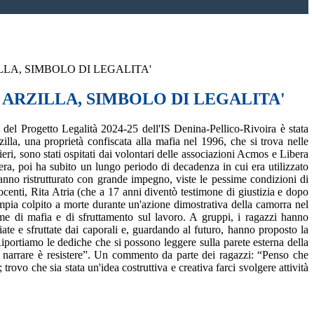
LA, SIMBOLO DI LEGALITA'
 ARZILLA, SIMBOLO DI LEGALITA'
a del Progetto Legalità 2024-25 dell'IS Denina-Pellico-Rivoira è stata
zilla, una proprietà confiscata alla mafia nel 1996, che si trova nelle
i, sono stati ospitati dai volontari delle associazioni Acmos e Libera
ra, poi ha subito un lungo periodo di decadenza in cui era utilizzato
anno ristrutturato con grande impegno, viste le pessime condizioni di
ocenti, Rita Atria (che a 17 anni diventò testimone di giustizia e dopo
ampia colpito a morte durante un'azione dimostrativa della camorra nel
ime di mafia e di sfruttamento sul lavoro. A gruppi, i ragazzi hanno
ate e sfruttate dai caporali e, guardando al futuro, hanno proposto la
 Riportiamo le dediche che si possono leggere sulla parete esterna della
 narrare è resistere”. Un commento da parte dei ragazzi: “Penso che
ovo che sia stata un'idea costruttiva e creativa farci svolgere attività