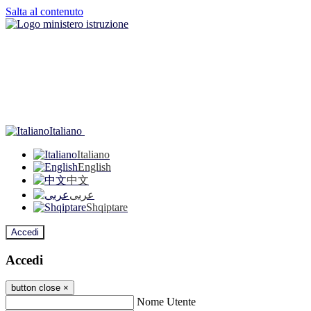
Salta al contenuto
Italiano
Italiano
English
中文
عربى
Shqiptare
Accedi
Accedi
button close
×
Nome Utente