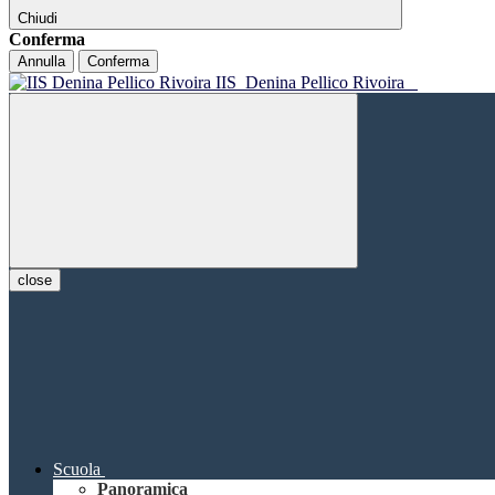
Chiudi
Conferma
Annulla
Conferma
IIS
Denina Pellico Rivoira
close
Scuola
Panoramica