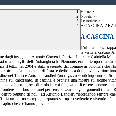
Home
>
Novità
>
Le notizie
>
A CASCINA ARZIL
A CASCINA
L’ultima, attesa tapp
la visita a cascina Ar
 dagli insegnanti Antonio Comerci, Patrizia Isnardi e Gabriella Mitidier
d una famiglia della 'ndrangheta in Piemonte, era un tempo una cartie
za il tetto, nel 2004 è stato assegnato dal comune ai volontari che l'h
ortofrutticola e momenti di festa, è dedicato a due giovani vittime inn
litudine nel 1992) e Antonio Landieri (un ragazzo venticinquenne di Sc
enina sul caporalato. In cascina è ospitata una mostra su alcune vitt
anno svolto un gioco di ruolo in cui fingevano di essere persone umili
ondere tra i loro coetanei per sensibilizzarli sugli argomenti trattati.
la dentro ognuno di noi”; ad Antonio Landieri “ricordando sempre che
 sia un ottimo esempio, in quanto si impara vedendo e vivendo i fatti; tr
o capito che cos'hanno provato.”