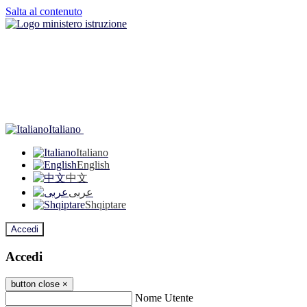
Salta al contenuto
Italiano
Italiano
English
中文
عربى
Shqiptare
Accedi
Accedi
button close
×
Nome Utente