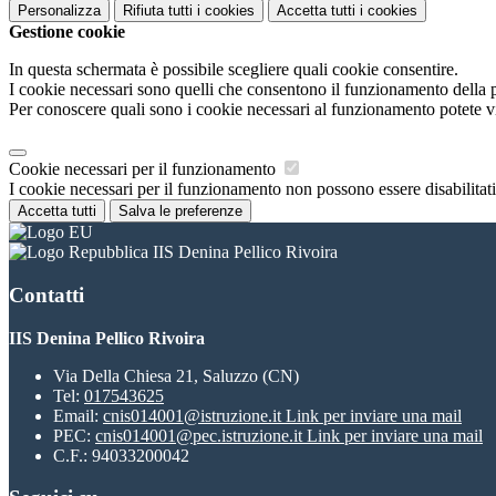
Personalizza
Rifiuta tutti
i cookies
Accetta tutti
i cookies
Gestione cookie
In questa schermata è possibile scegliere quali cookie consentire.
I cookie necessari sono quelli che consentono il funzionamento della pi
Per conoscere quali sono i cookie necessari al funzionamento potete v
Cookie necessari per il funzionamento
I cookie necessari per il funzionamento non possono essere disabilitati.
Accetta tutti
Salva le preferenze
IIS Denina Pellico Rivoira
Contatti
IIS Denina Pellico Rivoira
Via Della Chiesa 21, Saluzzo (CN)
Tel:
017543625
Email:
cnis014001@istruzione.it
Link per inviare una mail
PEC:
cnis014001@pec.istruzione.it
Link per inviare una mail
C.F.: 94033200042