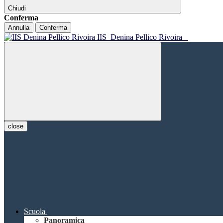
Chiudi
Conferma
Annulla
Conferma
IIS
Denina Pellico Rivoira
close
Scuola
Panoramica