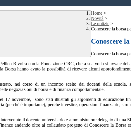
Home
>
Novità
>
Le notizie
>
Conoscere la borsa pe
Conoscere la 
Conoscere la borsa per
na Pellico Rivoira con la Fondazione CRC, che a sua volta si avvale del
a Borsa hanno avuto la possibilità di ricevere alcuni approfondimenti
ustrato, nel corso di un incontro scelto dai docenti della scuola, 
vi delle negoziazioni di borsa e di finanza comportamentale.
el 17 novembre, sono stati illustrati gli argomenti di educazione finan
a (perché è importante), perché investire, operazioni finanziarie, strum
 intervenuto il docente universitario e amministratore delegato di una SI
Finanze andando oltre al collaudato progetto di Conoscere la Borsa e