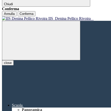
Chiudi
Conferma
Annulla
Conferma
IIS
Denina Pellico Rivoira
close
Scuola
Panoramica