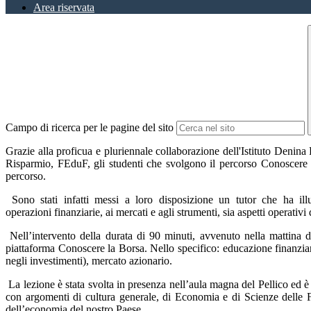
Area riservata
Campo di ricerca per le pagine del sito
Grazie alla proficua e pluriennale collaborazione dell'Istituto Deni
Risparmio, FEduF, gli studenti che svolgono il percorso Conoscere l
percorso.
S
ono stati infatti messi a loro disposizione un tutor che ha ill
operazioni finanziarie, ai mercati e agli strumenti, sia aspetti operati
Nell’intervento della durata di 90 minuti, avvenuto nella mattina d
piattaforma Conoscere la Borsa. Nello specifico: educazione finanziari
negli investimenti), mercato azionario.
La lezione è stata svolta in presenza nell’aula magna del Pellico ed è
con argomenti di cultura generale, di Economia e di Scienze delle 
dell’economia del nostro Paese.