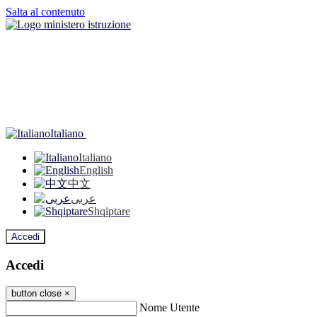
Salta al contenuto
Italiano
Italiano
English
中文
عربى
Shqiptare
Accedi
Accedi
button close
×
Nome Utente