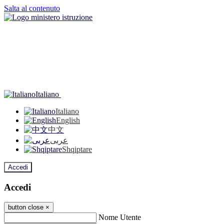
Salta al contenuto
Italiano
Italiano
English
中文
عربى
Shqiptare
Accedi
Accedi
button close
×
Nome Utente