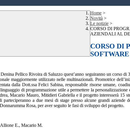
Home
>
Novità
>
Le notizie
>
CORSO DI PROGR
AZIENDALI AL D
CORSO DI 
SOFTWARE 
o Denina Pellico Rivoira di Saluzzo quest’anno seguiranno un corso di 30 
ionale maggiormente utilizzato nelle multinazionali. Promotrice dell’
entata dalla Dott.ssa Felici Sabina, responsabile risorse umane, coadiuv
l linguaggio di programmazione utile a permettere la personalizzazione e
ea, Macario Mauro, Mitidieri Gabriella e il progetto interesserà 15 stud
i parteciperanno a due mesi di stage presso alcune grandi aziende de
a Donnarumma Rosa, per aver seguito le fasi di sviluppo del progetto.
 Allione E., Macario M.