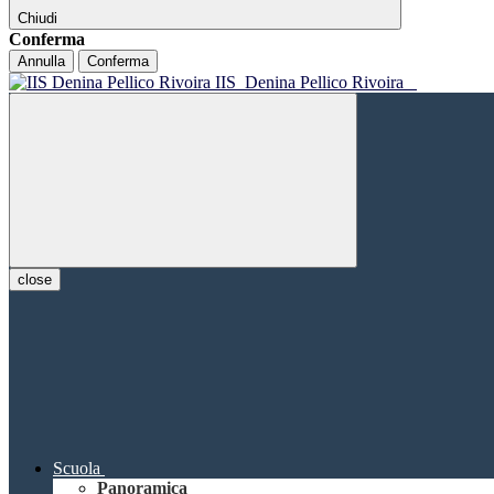
Chiudi
Conferma
Annulla
Conferma
IIS
Denina Pellico Rivoira
close
Scuola
Panoramica