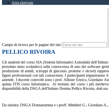
Area riservata
Campo di ricerca per le pagine del sito
PELLICO RIVOIRA
Gli studenti del corso SIA (Sistemi Informativi Aziendali) dell’Istitut
prossimo anno scolastico) sulla conoscenza di uno dei software gest
produzione di amidi, sciroppi di glucosio, proteine ​​e alcool)
rappres
figure professionali con tali conoscenze. I partecipanti impareranno i
aziende. I docenti coinvolti sono i prof. Allione Enrico, Giordano Andr
quinta ITIS corso Informatica. Al termine del corso i più meritevol
disponibilità della DSGA dell'Istituto Denina Pellico Rivoira, dott.ss
Da sinistra: DSGA Donnarumma e i proff. Mitidieri G., Giordano A.,