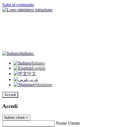
Salta al contenuto
Italiano
Italiano
English
中文
عربى
Shqiptare
Accedi
Accedi
button close
×
Nome Utente