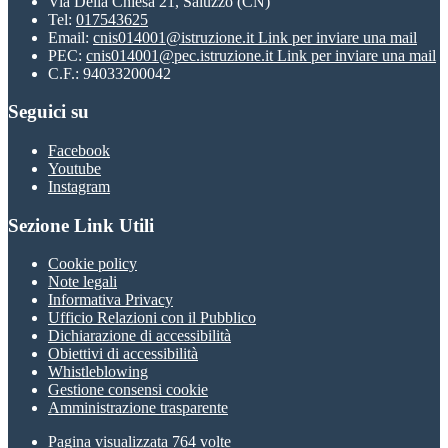
Via Della Chiesa 21, Saluzzo (CN)
Tel:
017543625
Email:
cnis014001@istruzione.it
Link per inviare una mail
PEC:
cnis014001@pec.istruzione.it
Link per inviare una mail
C.F.: 94033200042
Seguici su
Facebook
Youtube
Instagram
Sezione Link Utili
Cookie policy
Note legali
Informativa Privacy
Ufficio Relazioni con il Pubblico
Dichiarazione di accessibilità
Obiettivi di accessibilità
Whistleblowing
Gestione consensi cookie
Amministrazione trasparente
Pagina visualizzata
764
volte