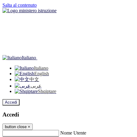
Salta al contenuto
Italiano
Italiano
English
中文
عربى
Shqiptare
Accedi
Accedi
button close
×
Nome Utente