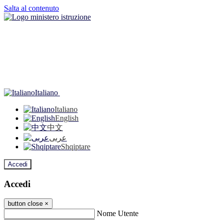
Salta al contenuto
Italiano
Italiano
English
中文
عربى
Shqiptare
Accedi
Accedi
button close
×
Nome Utente