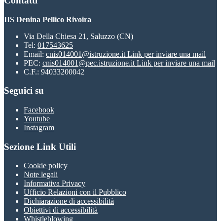
Contatti
IIS Denina Pellico Rivoira
Via Della Chiesa 21, Saluzzo (CN)
Tel:
017543625
Email:
cnis014001@istruzione.it
Link per inviare una mail
PEC:
cnis014001@pec.istruzione.it
Link per inviare una mail
C.F.: 94033200042
Seguici su
Facebook
Youtube
Instagram
Sezione Link Utili
Cookie policy
Note legali
Informativa Privacy
Ufficio Relazioni con il Pubblico
Dichiarazione di accessibilità
Obiettivi di accessibilità
Whistleblowing