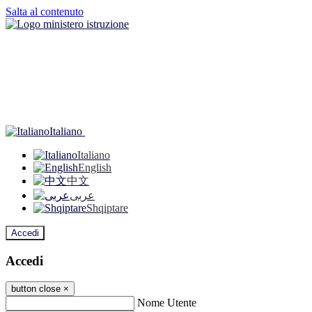
Salta al contenuto
Italiano
Italiano
English
中文
عربى
Shqiptare
Accedi
Accedi
button close
×
Nome Utente