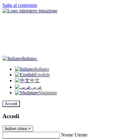
Salta al contenuto
Italiano
Italiano
English
中文
عربى
Shqiptare
Accedi
Accedi
button close
×
Nome Utente