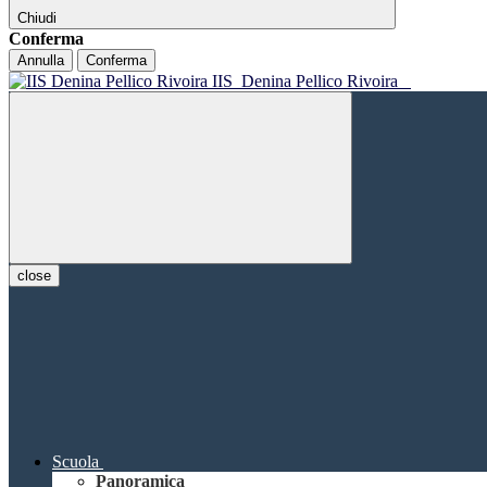
Chiudi
Conferma
Annulla
Conferma
IIS
Denina Pellico Rivoira
close
Scuola
Panoramica