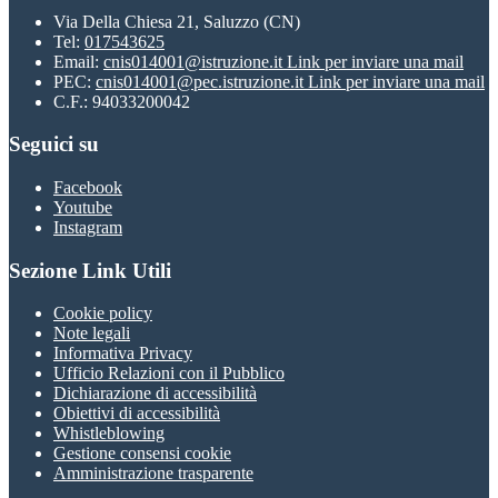
Via Della Chiesa 21, Saluzzo (CN)
Tel:
017543625
Email:
cnis014001@istruzione.it
Link per inviare una mail
PEC:
cnis014001@pec.istruzione.it
Link per inviare una mail
C.F.: 94033200042
Seguici su
Facebook
Youtube
Instagram
Sezione Link Utili
Cookie policy
Note legali
Informativa Privacy
Ufficio Relazioni con il Pubblico
Dichiarazione di accessibilità
Obiettivi di accessibilità
Whistleblowing
Gestione consensi cookie
Amministrazione trasparente