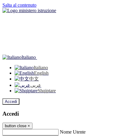
Salta al contenuto
Italiano
Italiano
English
中文
عربى
Shqiptare
Accedi
Accedi
button close
×
Nome Utente