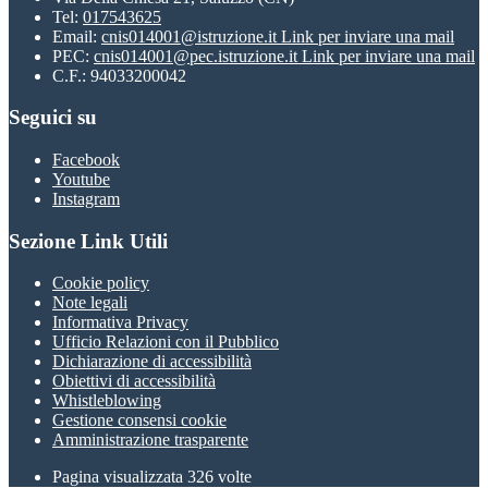
Tel:
017543625
Email:
cnis014001@istruzione.it
Link per inviare una mail
PEC:
cnis014001@pec.istruzione.it
Link per inviare una mail
C.F.: 94033200042
Seguici su
Facebook
Youtube
Instagram
Sezione Link Utili
Cookie policy
Note legali
Informativa Privacy
Ufficio Relazioni con il Pubblico
Dichiarazione di accessibilità
Obiettivi di accessibilità
Whistleblowing
Gestione consensi cookie
Amministrazione trasparente
Pagina visualizzata
326
volte