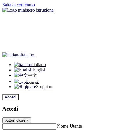
Salta al contenuto
Italiano
Italiano
English
中文
عربى
Shqiptare
Accedi
Accedi
button close
×
Nome Utente