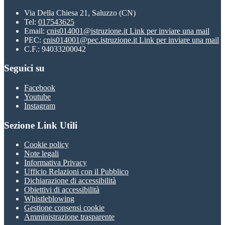
Via Della Chiesa 21, Saluzzo (CN)
Tel:
017543625
Email:
cnis014001@istruzione.it
Link per inviare una mail
PEC:
cnis014001@pec.istruzione.it
Link per inviare una mail
C.F.: 94033200042
Seguici su
Facebook
Youtube
Instagram
Sezione Link Utili
Cookie policy
Note legali
Informativa Privacy
Ufficio Relazioni con il Pubblico
Dichiarazione di accessibilità
Obiettivi di accessibilità
Whistleblowing
Gestione consensi cookie
Amministrazione trasparente