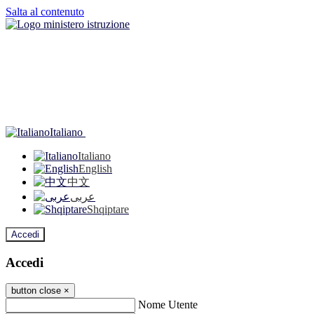
Salta al contenuto
Italiano
Italiano
English
中文
عربى
Shqiptare
Accedi
Accedi
button close
×
Nome Utente