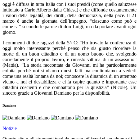
oggi è diffusa in tutta Italia con i suoi presidi (come quello saluzzese
intitolato a Carlo Alberto dalla Chiesa) e che diffonde costantemente
i valori della legalità, dei diritti, della democrazia, della pace. Il 21
marzo è anche la giornata dell’impegno, “ciascuno come può e
come sa” secondo le parole di don Luigi, ma da portare avanti ogni
giorno.
I commenti di due ragazzi della 5^ C: “Ho trovato la conferenza di
oggi molto interessante perché penso che sia giusto ricordare la
morte di un buon cittadino e di un uomo buono che, svolgendo
correttamente il proprio lavoro, è rimasto vittima di un assassinio”
(Mattia). “La storia raccontata da Giovanni mi ha particolarmente
colpita perché noi studiamo questi fatti ma continuiamo a vederli
come una realtà lontana da noi; conoscere la dinamica di un attentato
vicino a noi ci destabilizza e ci fa capire quanto è importante esse
cittadini coscienti e che combattono per la giustizia” (Nicole). Un
sincero grazie a Giovanni Damiano per la disponibilità.
Damiano
Notizie
Questo sito o gli strumenti terzi da questo utilizzati si avvalgono di