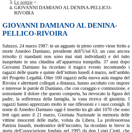
Le notizie
>
GIOVANNI DAMIANO AL DENINA-PELLICO-
RIVOIRA
GIOVANNI DAMIANO AL DENINA-
PELLICO-RIVOIRA
Saluzzo, 24 marzo 1987: in un agguato in pieno centro viene ferito a
morte Amedeo Damiano, presidente dell’Ussl 63, un caso ancora
irrisolto (i mandanti non sono mai stati individuati) e del tutto
inaspettato in una cittadina all’apparenza tranquilla. 37 anni dopo
Giovanni Damiano ha ricordato il tragico evento incontrando i
ragazzi delle quarte e quinte dell’istituto lunedì 4 marzo, nell’ambito
del Progetto Legalità. Oltre 100 ragazzi nella nuova aula magna del
Rivoira e altrettanti collegati a distanza, hanno ascoltato con stupore
e interesse le parole di Damiano, che con coraggio e commozione, e
nonostante il dolore che questo comporta, ha rievocato la figura del
padre, la sofferenza della famiglia, la vana ricerca di giustizia. I
ragazzi hanno apprezzato molto le sue riflessioni e i suoi consigli. Il
nome di Amedeo Damiano oggi è inserito tra gli altri 1070 che sono
letti ogni anno il 21 marzo, Giornata Nazionale in memoria delle
vittime innocenti delle mafie, voluta da Libera. La professoressa
Patrizia Isnardi, moderatrice dell’incontro, ha ricordato in breve la
storia dell’associazione fondata nel 1995 da don Luigi Ciotti, che