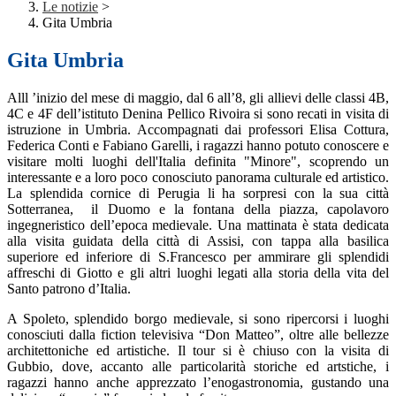
Le notizie
>
Gita Umbria
Gita Umbria
Alll ’inizio del mese di maggio, dal 6 all’8, gli allievi delle classi 4B,
4C e 4F dell’istituto Denina Pellico Rivoira si sono recati in visita di
istruzione in Umbria. Accompagnati dai professori Elisa Cottura,
Federica Conti e Fabiano Garelli, i ragazzi hanno potuto conoscere e
visitare molti luoghi dell'Italia definita "Minore", scoprendo un
interessante e a loro poco conosciuto panorama culturale ed artistico.
La splendida cornice di Perugia li ha sorpresi con la sua città
Sotterranea, il Duomo e la fontana della piazza, capolavoro
ingegneristico dell’epoca medievale. Una mattinata è stata dedicata
alla visita guidata della città di Assisi, con tappa alla basilica
superiore ed inferiore di S.Francesco per ammirare gli splendidi
affreschi di Giotto e gli altri luoghi legati alla storia della vita del
Santo patrono d’Italia.
A Spoleto, splendido borgo medievale, si sono ripercorsi i luoghi
conosciuti dalla fiction televisiva “Don Matteo”, oltre alle bellezze
architettoniche ed artistiche. Il tour si è chiuso con la visita di
Gubbio, dove, accanto alle particolarità storiche ed artstiche, i
ragazzi hanno anche apprezzato l’enogastronomia, gustando una