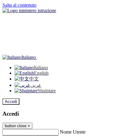
Salta al contenuto
Italiano
Italiano
English
中文
عربى
Shqiptare
Accedi
Accedi
button close
×
Nome Utente