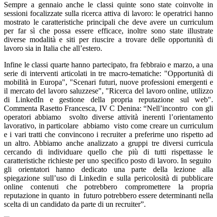
Sempre a gennaio anche le classi quinte sono state coinvolte in
sessioni focalizzate sulla ricerca attiva di lavoro: le operatrici hanno
mostrato le caratteristiche principali che deve avere un curriculum
per far sì che possa essere efficace, inoltre sono state illustrate
diverse modalità e siti per riuscire a trovare delle opportunità di
lavoro sia in Italia che all’estero.
Infine le classi quarte hanno partecipato, fra febbraio e marzo, a una
serie di interventi articolati in tre macro-tematiche: "Opportunità di
mobilità in Europa", "Scenari futuri, nuove professioni emergenti e
il mercato del lavoro saluzzese", "Ricerca del lavoro online, utilizzo
di LinkedIn e gestione della propria reputazione sul web".
Commenta Rasetto Francesca, IV C Denina: “
Nell’incontro con gli
operatori abbiamo svolto diverse attività inerenti l’orientamento
lavorativo, i
n particolare abbiamo visto come creare un curriculum
e i vari tratti che convincono i recruiter a preferirne uno rispetto ad
un altro.
Abbiamo anche analizzato a gruppi tre diversi curricula
cercando di individuare quello che più di tutti rispettasse le
caratteristiche richieste per uno specifico posto di lavoro. In seguito
gli orientatori hanno dedicato una parte della lezione alla
spiegazione sull’uso di Linkedin e sulla pericolosità di pubblicare
online contenuti che potrebbero compromettere la propria
reputazione in quanto in futuro potrebbero essere determinanti nella
scelta di un candidato da parte di un recruiter”.