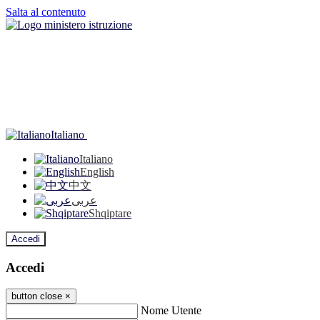
Salta al contenuto
Italiano
Italiano
English
中文
عربى
Shqiptare
Accedi
Accedi
button close
×
Nome Utente