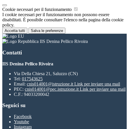
Cookie necessari per il funzionamento
I cookie necessari per il funzionamento non possono essere
disabilitati. È possibile consultare l'elenco nella pagina della cookie
policy.
Accetta tutti
Salva le preferenze
IIS Denina Pellico Rivoira
Contatti
IIS Denina Pellico Rivoira
Via Della Chiesa 21, Saluzzo (CN)
Tel:
017543625
Email:
cnis014001@istruzione.it
Link per inviare una mail
PEC:
cnis014001@pec.istruzione.it
Link per inviare una mail
C.F.: 94033200042
Seguici su
Facebook
Youtube
Instagram