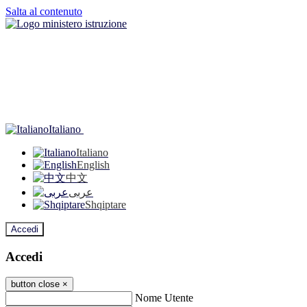
Salta al contenuto
Italiano
Italiano
English
中文
عربى
Shqiptare
Accedi
Accedi
button close
×
Nome Utente