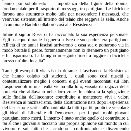
hanno poi sottolineato l'importanza della figura della donna,
fondamentale per il trasporto di messaggi tra partigiani. Le biciclette
furono uno strumento molto utile per nascondere i messaggi, che
venivano sistemati all’interno del telaio che reggeva la sella. Anche
il campione Bartali collaborò così alla Resistenza.
Infine il signor Rossi ci ha raccontato la sua esperienza personale.
Egli nacque durante la guerra a Ivrea e suo padre era partigiano.
All’età di tre anni i fascisti arrivarono a casa sua e portarono via in
modo brutale il padre, fortunatamente non lo ritennero un partigiano
e fu risparmiato. La famiglia in seguito riuscì a fuggire in bicicletta
presso un'altra località”.
Tanti gli esempi di vita vissuta durante il fascismo e la Resistenza
che hanno colpito gli studenti, i quali sono così riusciti a
contestualizzare meglio i concetti e gli eventi raccontati sui libri
trasponendoli in una realtà vicina alla loro, vissuta da ragazzi della
loro età che abitavano nelle loro zone. In chiusura la spiegazione
sulle finalità dell'incontro: contribuire a mantenere vivi i valori
Resistenza al nazifascismo, della Costituzione nata dopo l'esperienza
del fascismo e scritta all'unanimità da tutti i partiti politici e veicolare
gli ideali di Libertà e di Democrazia per i quali molti giovani
partigiani sono morti. L'intento è stato anche quello di contribuire a
far sì che i giovani si facciano una propria opinione sul mondo in cui
vivono e sui fatti che accadono confrontando e discernendo