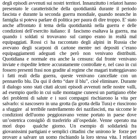
degli episodi avvenuti sui nostri territori. Innanzitutto i relatori hanno
presentato le caratteristiche della quotidianità durante il periodo
fascista e durante la seconda guerra mondiale, quando neanche in
famiglia si poteva parlare di politica per paura di dire troppo. E' stato
anche affrontato il tema della quotidianità nella guerra e delle
condizioni dell’esercito italiano: il fascismo esaltava la guerra, ma
quando i soldati si trovavano sul campo erano in realtà mal
equipaggiati. Rossi ci ha raccontato degli alpini in Russia che
avevano degli scarponi di cartone mentre nei depositi c’erano
equipaggiamenti adeguati che però non venivano distribuiti.
Quotidiana e normale era anche la censura: dal fronte venivano
inviate e rispedite lettere accuratamente controllate e, nel caso in cui
fossero presenti frasi non gradite al regime che magari tratteggiavano
i fatti reali della guerra, queste venivano cancellate con un
pennarello blu. Da qui il detto “dare il blu”, cioè eliminare. Durante
il dialogo sono stati citati alcuni episodi avvenuti nelle nostre valli,
ad esempio quello in cui sulle montagne cuneesi un partigiano ebbe
dei problemi di salute e i suoi compagni rischiarono la vita per
salvarlo: si nascosero in una grotta (la grotta della Tura) e riuscirono
a sfuggire al terribile rastrellamento dei nazifascisti, ma siccome le
condizioni dell'uomo peggioravano venne portato in paese dove
un’ostetrica consigliò di trasferirlo all’ospedale. Venne operato ma
morì dopo qualche giorno. Un esempio di solidarietà fra
giovanissimi partigiani e semplici cittadini che unirono le forze per
provare a salvare un uomo rischiando la loro stessa vita. I relatori