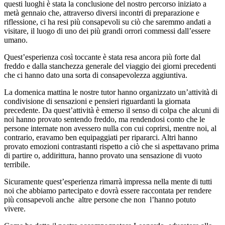
questi luoghi è stata la conclusione del nostro percorso iniziato a
metà gennaio che, attraverso diversi incontri di preparazione e
riflessione, ci ha resi più consapevoli su ciò che saremmo andati a
visitare, il luogo di uno dei più grandi orrori commessi dall’essere
umano.
Quest’esperienza così toccante è stata resa ancora più forte dal
freddo e dalla stanchezza generale del viaggio dei giorni precedenti
che ci hanno dato una sorta di consapevolezza aggiuntiva.
La domenica mattina le nostre tutor hanno organizzato un’attività di
condivisione di sensazioni e pensieri riguardanti la giornata
precedente. Da quest’attività è emerso il senso di colpa che alcuni di
noi hanno provato sentendo freddo, ma rendendosi conto che le
persone internate non avessero nulla con cui coprirsi, mentre noi, al
contrario, eravamo ben equipaggiati per ripararci. Altri hanno
provato emozioni contrastanti rispetto a ciò che si aspettavano prima
di partire o, addirittura, hanno provato una sensazione di vuoto
terribile.
Sicuramente quest’esperienza rimarrà impressa nella mente di tutti
noi che abbiamo partecipato e dovrà essere raccontata per rendere
più consapevoli anche altre persone che non l’hanno potuto
vivere.