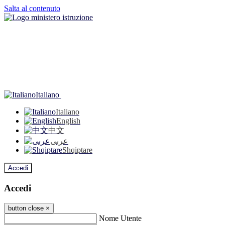
Salta al contenuto
Italiano
Italiano
English
中文
عربى
Shqiptare
Accedi
Accedi
button close
×
Nome Utente