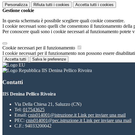
Personalizza
Rifiuta tutti
i cookies
Accetta tutti
i cookies
Gestione cookie
In questa schermata è possibile scegliere quali cookie consentire.
I cookie necessari sono quelli che consentono il funzionamento della pi
Per conoscere quali sono i cookie necessari al funzionamento potete v
Cookie necessari per il funzionamento
I cookie necessari per il funzionamento non possono essere disabilitati.
Accetta tutti
Salva le preferenze
IIS Denina Pellico Rivoira
Contatti
IIS Denina Pellico Rivoira
Via Della Chiesa 21, Saluzzo (CN)
Tel:
017543625
Email:
cnis014001@istruzione.it
Link per inviare una mail
PEC:
cnis014001@pec.istruzione.it
Link per inviare una mail
C.F.: 94033200042