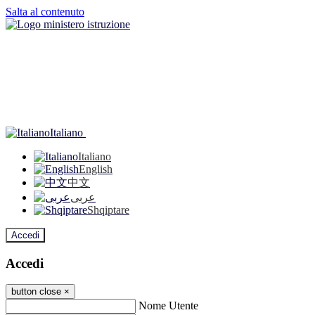
Salta al contenuto
Italiano
Italiano
English
中文
عربى
Shqiptare
Accedi
Accedi
button close
×
Nome Utente