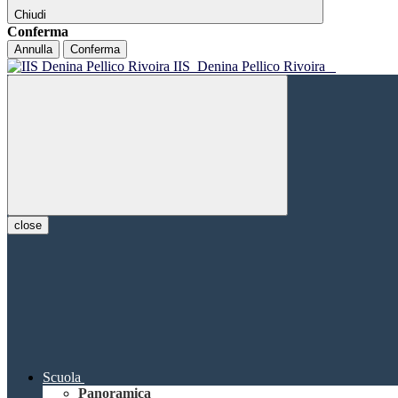
Chiudi
Conferma
Annulla
Conferma
IIS
Denina Pellico Rivoira
close
Scuola
Panoramica