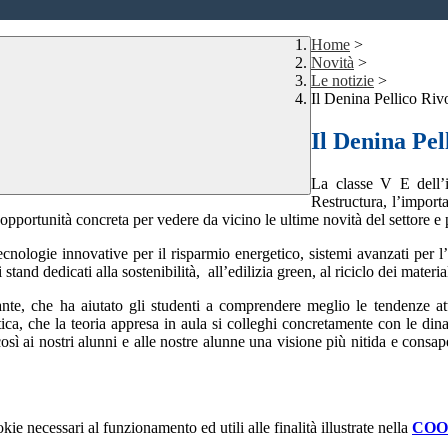
Home
>
Novità
>
Le notizie
>
Il Denina Pellico Riv
Il Denina Pel
La classe V E dell’i
Restructura, l’importan
opportunità concreta per vedere da vicino le ultime novità del settore e
cnologie innovative per il risparmio energetico, sistemi avanzati per l’
tand dedicati alla sostenibilità, all’edilizia green, al riciclo dei materia
ante, che ha aiutato gli studenti a comprendere meglio le tendenze att
ica, che la teoria appresa in aula si colleghi concretamente con le dina
 così ai nostri alunni e alle nostre alunne una visione più nitida e consap
kie necessari al funzionamento ed utili alle finalità illustrate nella
COO