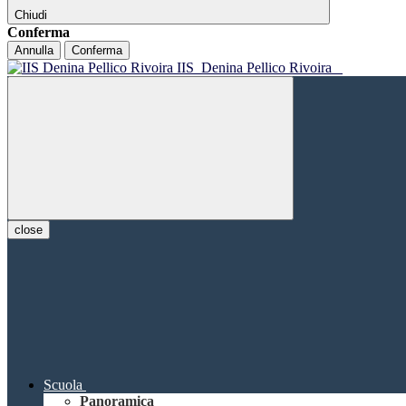
Chiudi
Conferma
Annulla
Conferma
IIS
Denina Pellico Rivoira
close
Scuola
Panoramica