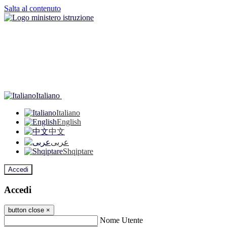
Salta al contenuto
Italiano
Italiano
English
中文
عربى
Shqiptare
Accedi
Accedi
button close
×
Nome Utente