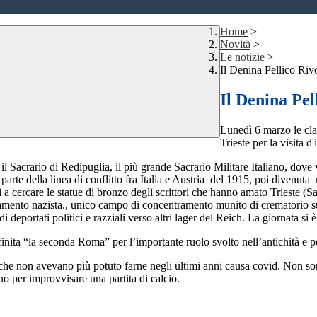
Home
>
Novità
>
Le notizie
>
Il Denina Pellico Rivo
Il Denina Pel
Lunedì 6 marzo le clas
Trieste per la visita d'
 il Sacrario di Redipuglia, il più grande Sacrario Militare Italiano, dov
arte della linea di conflitto fra Italia e Austria del 1915, poi divenuta
iti a cercare le statue di bronzo degli scrittori che hanno amato Trieste
ramento nazista., unico campo di concentramento munito di crematorio su te
 di deportati politici e razziali verso altri lager del Reich. La giornata si
efinita “la seconda Roma” per l’importante ruolo svolto nell’antichità e 
che non avevano più potuto farne negli ultimi anni causa covid. Non son
o per improvvisare una partita di calcio.