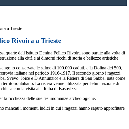
ira a Trieste
lico Rivoira a Trieste
si quarte dell'Istituto Denina Pellico Rivoira sono partite alla volta di
istruzione alla città e ai dintorni ricchi di storia e bellezze artistiche.
e vengono conservate le salme di 100.000 caduti, e la Dolina dei 500,
 retrovia italiana nel periodo 1916-1917. Il secondo giorno i ragazzi
 (Saba, Svevo, Joice e D'Annunzio) e la Risiera di San Sabba, nata come
rritorio italiano. La risiera venne utilizzata per l'eliminazione di
 è chiusa con la visita alla foiba di Basovizza.
per la ricchezza delle sue testimonianze archeologiche.
o mancati i momenti ludici in cui i ragazzi hanno saputo approfittare