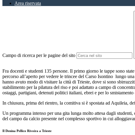
Area riservata
Campo di ricerca per le pagine del sito
Fra docenti e studenti 135 persone. Il primo giorno le tappe sono state
percorso all’aperto per vedere le trincee del Carso Isontino lungo una p
hanno avuto modo di visitare la città di Trieste, dove si sono sbirrazz
stabilimento per la pilatura del riso e poi adattato a campo di concent
ostaggi, partigiani, detenuti politici italiani, ebrei e per lo smistamento
In chiusura, prima del rientro, la comitiva si è spostata ad Aquileia, d
Un programma intenso per una gita lunga molto attesa dagli studenti, 
del campo da calcio presente nel complesso sportivo in cui alloggiavan
Il Denina Pellico Rivoira a Trieste