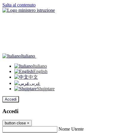
Salta al contenuto
Italiano
Italiano
English
中文
عربى
Shqiptare
Accedi
Accedi
button close
×
Nome Utente