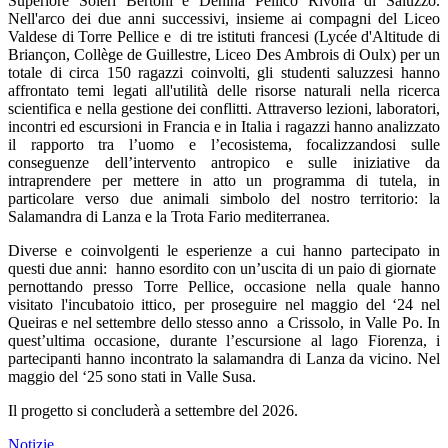
Superiore Soleri Bertoni e Denina Pellico Rivoira di Saluzzo.
Nell'arco dei due anni successivi, insieme ai compagni del Liceo
Valdese di Torre Pellice e di tre istituti francesi (Lycée d'Altitude di
Briançon, Collège de Guillestre, Liceo Des Ambrois di Oulx) per un
totale di circa 150 ragazzi coinvolti, gli studenti saluzzesi hanno
affrontato temi legati all'utilità delle risorse naturali nella ricerca
scientifica e nella gestione dei conflitti. Attraverso lezioni, laboratori,
incontri ed escursioni in Francia e in Italia i ragazzi hanno analizzato
il rapporto tra l’uomo e l’ecosistema, focalizzandosi sulle
conseguenze dell’intervento antropico e sulle iniziative da
intraprendere per mettere in atto un programma di tutela, in
particolare verso due animali simbolo del nostro territorio: la
Salamandra di Lanza e la Trota Fario mediterranea.
Diverse e coinvolgenti le esperienze a cui hanno partecipato in
questi due anni: hanno esordito con un’uscita di un paio di giornate
pernottando presso Torre Pellice, occasione nella quale hanno
visitato l'incubatoio ittico, per proseguire nel maggio del ‘24 nel
Queiras e nel settembre dello stesso anno a Crissolo, in Valle Po. In
quest’ultima occasione, durante l’escursione al lago Fiorenza, i
partecipanti hanno incontrato la salamandra di Lanza da vicino. Nel
maggio del ‘25 sono stati in Valle Susa.
Il progetto si concluderà a settembre del 2026.
Notizie