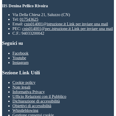
IIS Denina Pellico Rivoira
Via Della Chiesa 21, Saluzzo (CN)
Tel:
017543625
Email:
cnis014001@istruzione.it
Link per inviare una mail
PEC:
cnis014001@pec.istruzione.it
Link per inviare una mail
C.F.: 94033200042
Seguici su
Facebook
Youtube
Instagram
Sezione Link Utili
Cookie policy
Note legali
Informativa Privacy
Ufficio Relazioni con il Pubblico
Dichiarazione di accessibilità
Obiettivi di accessibilità
Whistleblowing
Gestione consensi cookie