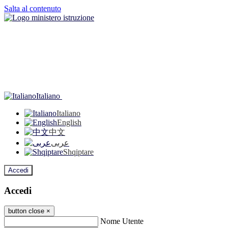
Salta al contenuto
Italiano
Italiano
English
中文
عربى
Shqiptare
Accedi
Accedi
button close
×
Nome Utente