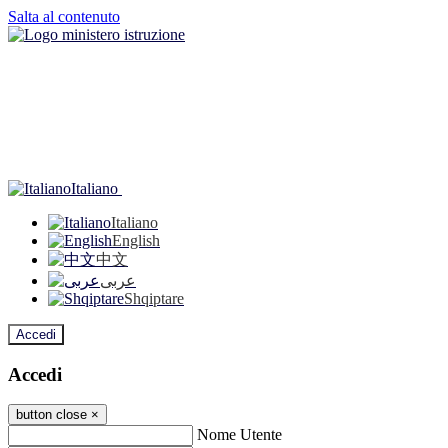
Salta al contenuto
Italiano
Italiano
English
中文
عربى
Shqiptare
Accedi
Accedi
button close
×
Nome Utente