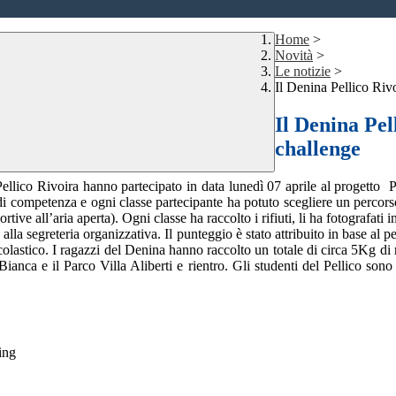
Home
>
Novità
>
Le notizie
>
Il Denina Pellico Riv
Il Denina Pel
challenge
Pellico Rivoira hanno partecipato in data lunedì 07 aprile al progett
i competenza e ogni classe partecipante ha potuto scegliere un percorso da
rtive all’aria aperta). Ogni classe ha raccolto i rifiuti, li ha fotografati
i alla segreteria organizzativa. Il punteggio è stato attribuito in base al p
lastico. I ragazzi del Denina hanno raccolto un totale di circa 5Kg di rif
Bianca e il Parco Villa Aliberti e rientro. Gli studenti del Pellico sono