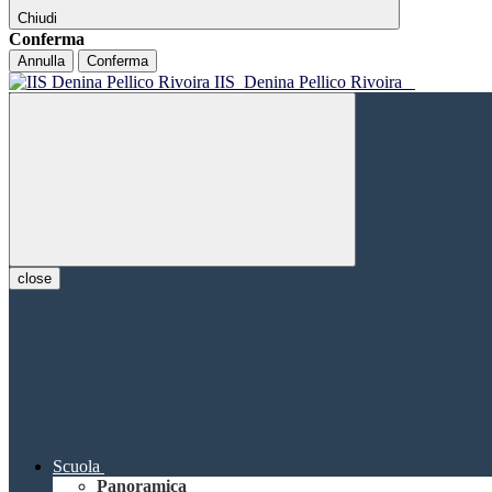
Chiudi
Conferma
Annulla
Conferma
IIS
Denina Pellico Rivoira
close
Scuola
Panoramica