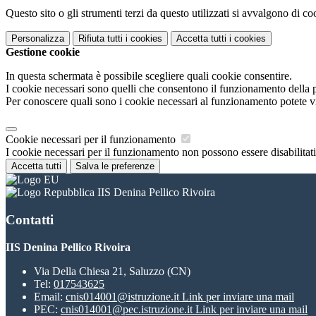
Questo sito o gli strumenti terzi da questo utilizzati si avvalgono di coo
Personalizza
Rifiuta tutti
i cookies
Accetta tutti
i cookies
Gestione cookie
In questa schermata è possibile scegliere quali cookie consentire.
I cookie necessari sono quelli che consentono il funzionamento della pi
Per conoscere quali sono i cookie necessari al funzionamento potete v
Cookie necessari per il funzionamento
I cookie necessari per il funzionamento non possono essere disabilitati.
Accetta tutti
Salva le preferenze
IIS Denina Pellico Rivoira
Contatti
IIS Denina Pellico Rivoira
Via Della Chiesa 21, Saluzzo (CN)
Tel:
017543625
Email:
cnis014001@istruzione.it
Link per inviare una mail
PEC:
cnis014001@pec.istruzione.it
Link per inviare una mail