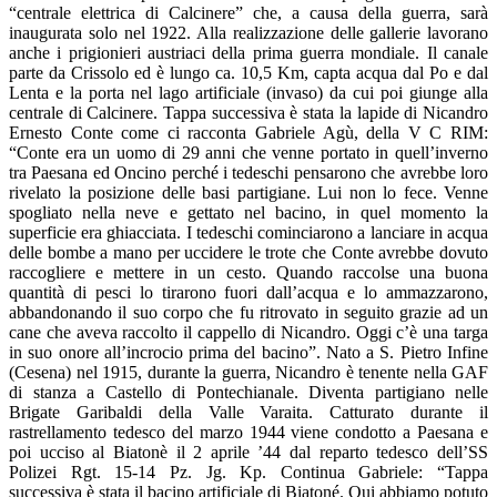
“centrale elettrica di Calcinere” che, a causa della guerra, sarà
inaugurata solo nel 1922. Alla realizzazione delle gallerie lavorano
anche i prigionieri austriaci della prima guerra mondiale. Il canale
parte da Crissolo ed è lungo ca. 10,5 Km, capta acqua dal Po e dal
Lenta e la porta nel lago artificiale (invaso) da cui poi giunge alla
centrale di Calcinere. Tappa successiva è stata la lapide di Nicandro
Ernesto Conte come ci racconta Gabriele Agù, della V C RIM:
“Conte era un uomo di 29 anni che venne portato in quell’inverno
tra Paesana ed Oncino perché i tedeschi pensarono che avrebbe loro
rivelato la posizione delle basi partigiane. Lui non lo fece. Venne
spogliato nella neve e gettato nel bacino, in quel momento la
superficie era ghiacciata. I tedeschi cominciarono a lanciare in acqua
delle bombe a mano per uccidere le trote che Conte avrebbe dovuto
raccogliere e mettere in un cesto. Quando raccolse una buona
quantità di pesci lo tirarono fuori dall’acqua e lo ammazzarono,
abbandonando il suo corpo che fu ritrovato in seguito grazie ad un
cane che aveva raccolto il cappello di Nicandro. Oggi c’è una targa
in suo onore all’incrocio prima del bacino”. Nato a S. Pietro Infine
(Cesena) nel 1915, durante la guerra, Nicandro è tenente nella GAF
di stanza a Castello di Pontechianale. Diventa partigiano nelle
Brigate Garibaldi della Valle Varaita. Catturato durante il
rastrellamento tedesco del marzo 1944 viene condotto a Paesana e
poi ucciso al Biatonè il 2 aprile ’44 dal reparto tedesco dell’SS
Polizei Rgt. 15-14 Pz. Jg. Kp. Continua Gabriele: “Tappa
successiva è stata il bacino artificiale di Biatoné. Qui abbiamo potuto