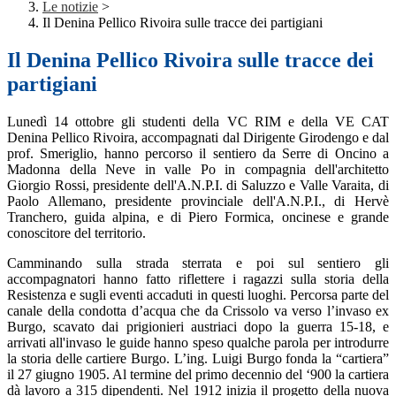
Le notizie
>
Il Denina Pellico Rivoira sulle tracce dei partigiani
Il Denina Pellico Rivoira sulle tracce dei
partigiani
Lunedì 14 ottobre gli studenti della VC RIM e della VE CAT
Denina Pellico Rivoira, accompagnati dal Dirigente Girodengo e dal
prof. Smeriglio, hanno percorso il sentiero da Serre di Oncino a
Madonna della Neve in valle Po in compagnia dell'architetto
Giorgio Rossi, presidente dell'A.N.P.I. di Saluzzo e Valle Varaita, di
Paolo Allemano, presidente provinciale dell'A.N.P.I., di Hervè
Tranchero, guida alpina, e di Piero Formica, oncinese e grande
conoscitore del territorio.
Camminando sulla strada sterrata e poi sul sentiero gli
accompagnatori hanno fatto riflettere i ragazzi sulla storia della
Resistenza e sugli eventi accaduti in questi luoghi. Percorsa parte del
canale della condotta d’acqua che da Crissolo va verso l’invaso ex
Burgo, scavato dai prigionieri austriaci dopo la guerra 15-18, e
arrivati all'invaso le guide hanno speso qualche parola per introdurre
la storia delle cartiere Burgo. L’ing. Luigi Burgo fonda la “cartiera”
il 27 giugno 1905. Al termine del primo decennio del ‘900 la cartiera
dà lavoro a 315 dipendenti. Nel 1912 inizia il progetto della nuova