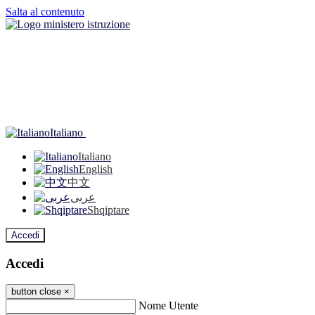
Salta al contenuto
Italiano
Italiano
English
中文
عربى
Shqiptare
Accedi
Accedi
button close
×
Nome Utente