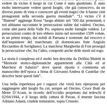
vedere da vicino il luogo in cui Conte è stato giustiziato. È stato
molto interessante vedere questi luoghi, che già conoscevo, da un
diverso punto di vista e conoscere gli eventi tragici che li hanno visti
protagonisti nella seconda guerra mondiale”. “Li vicino c’è il
“Biatonè” aggiunge Rossi “luogo abitato nel ‘500 dai protestanti, e
noi abbiamo raccontato le persecuzioni subite dai valdesi.
Oncino,
come altri paesi della Valle Po, ospitava molte famiglie valdesi.
Le
persecuzioni contro di loro ebbero inizio nel novembre 1509 volute,
in un primo tempo, dai nobili di Paesana e sostenute dal vescovo e
dall’inquisitore del marchesato (il domenicano frate Angiolo
Ricciardino di Savigliano). La marchesa Margherita di Fois proseguì
la persecuzione che, fra l’altro, comportò anche delle morti sul rogo.
La storia è complessa ed è molto ben descritta da Delfino Muletti in
“
Memorie storico-diplomatiche appartenenti alla Città ed ai
Marchesi di Saluzzo
” dove questi riporta e commenta un
manoscritto dell’epoca a firma di Giovanni Andrea di Castellar che
descrive bene questi fatti”.
Una bella esperienza per i ragazzi che verrà loro riproposta per
raggiungere altri luoghi fra cui, sempre ad Oncino, Croce Bulè da
Meire D’Acant, in ricordo dell’eccidio perpetrato dai tedeschi il
02/04/1944, e il luogo della cattura di Pavan, il tenente fascista
Adriano Adami, crudele torturatore, sopra Crissolo.