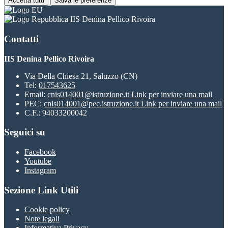
Accetta tutti
Salva le preferenze
IIS Denina Pellico Rivoira
Contatti
IIS Denina Pellico Rivoira
Via Della Chiesa 21, Saluzzo (CN)
Tel:
017543625
Email:
cnis014001@istruzione.it
Link per inviare una mail
PEC:
cnis014001@pec.istruzione.it
Link per inviare una mail
C.F.: 94033200042
Seguici su
Facebook
Youtube
Instagram
Sezione Link Utili
Cookie policy
Note legali
Informativa Privacy