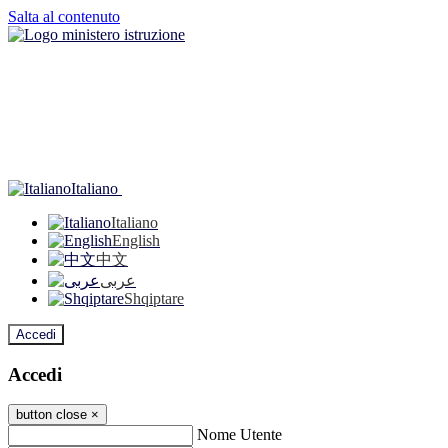
Salta al contenuto
Italiano
Italiano
English
中文
عربى
Shqiptare
Accedi
Accedi
button close
×
Nome Utente