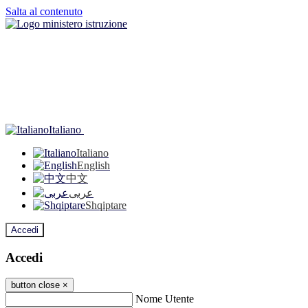
Salta al contenuto
Italiano
Italiano
English
中文
عربى
Shqiptare
Accedi
Accedi
button close
×
Nome Utente