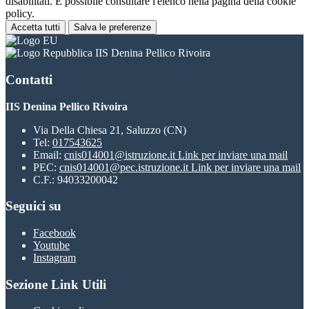
disabilitati. È possibile consultare l'elenco nella pagina della cookie
policy.
Accetta tutti
Salva le preferenze
IIS Denina Pellico Rivoira
Contatti
IIS Denina Pellico Rivoira
Via Della Chiesa 21, Saluzzo (CN)
Tel:
017543625
Email:
cnis014001@istruzione.it
Link per inviare una mail
PEC:
cnis014001@pec.istruzione.it
Link per inviare una mail
C.F.: 94033200042
Seguici su
Facebook
Youtube
Instagram
Sezione Link Utili