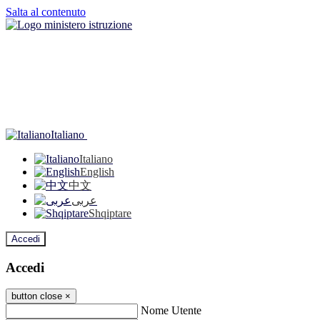
Salta al contenuto
Italiano
Italiano
English
中文
عربى
Shqiptare
Accedi
Accedi
button close
×
Nome Utente