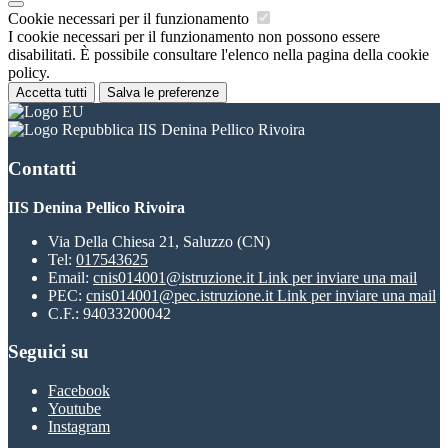
Cookie necessari per il funzionamento
I cookie necessari per il funzionamento non possono essere
disabilitati. È possibile consultare l'elenco nella pagina della cookie
policy.
Accetta tutti
Salva le preferenze
IIS Denina Pellico Rivoira
Contatti
IIS Denina Pellico Rivoira
Via Della Chiesa 21, Saluzzo (CN)
Tel:
017543625
Email:
cnis014001@istruzione.it
Link per inviare una mail
PEC:
cnis014001@pec.istruzione.it
Link per inviare una mail
C.F.: 94033200042
Seguici su
Facebook
Youtube
Instagram