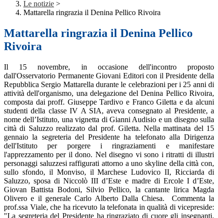
Le notizie
>
Mattarella ringrazia il Denina Pellico Rivoira
Mattarella ringrazia il Denina Pellico
Rivoira
Il 15 novembre, in occasione dell'incontro proposto
dall'Osservatorio Permanente Giovani Editori con il Presidente della
Repubblica Sergio Mattarella durante le celebrazioni per i 25 anni di
attività dell'organismo, una delegazione del Denina Pellico Rivoira,
composta dai proff. Giuseppe Tardivo e Franco Giletta e da alcuni
studenti della classe IV A SIA, aveva consegnato al Presidente, a
nome dell’Istituto, una vignetta di Gianni Audisio e un disegno sulla
città di Saluzzo realizzato dal prof. Giletta. Nella mattinata del 15
gennaio la segreteria del Presidente ha telefonato alla Dirigenza
dell'Istituto per porgere i ringraziamenti e manifestare
l'apprezzamento per il dono. Nel disegno vi sono i ritratti di illustri
personaggi saluzzesi raffigurati attorno a uno skyline della città con,
sullo sfondo, il Monviso, il Marchese Ludovico II, Ricciarda di
Saluzzo, sposa di Niccolò III d’Este e madre di Ercole I d’Este,
Giovan Battista Bodoni, Silvio Pellico, la cantante lirica Magda
Olivero e il generale Carlo Alberto Dalla Chiesa. Commenta la
prof.ssa Viale, che ha ricevuto la telefonata in qualità di vicepreside:
"La segreteria del Presidente ha ringraziato di cuore gli insegnanti,