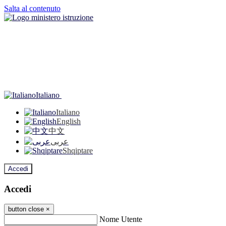
Salta al contenuto
Italiano
Italiano
English
中文
عربى
Shqiptare
Accedi
Accedi
button close
×
Nome Utente