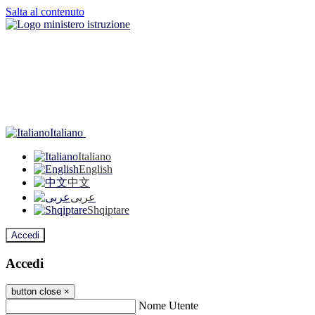
Salta al contenuto
Italiano
Italiano
English
中文
عربى
Shqiptare
Accedi
Accedi
button close
×
Nome Utente