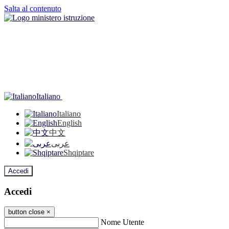
Salta al contenuto
Italiano
Italiano
English
中文
عربى
Shqiptare
Accedi
Accedi
button close
×
Nome Utente