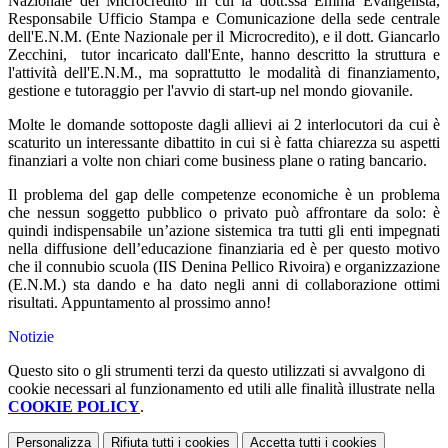
Nazionale del Microcredito in cui la
dott.ssa
Emma Evangelista,
Responsabile Ufficio Stampa e Comunicazione della sede centrale
dell'E.N.M. (Ente Nazionale per il Microcredito), e il dott. Giancarlo
Zecchini, tutor incaricato dall'Ente, hanno descritto la struttura e
l'attività dell'E.N.M., ma soprattutto le modalità di finanziamento,
gestione e tutoraggio per l'avvio di start-up nel mondo giovanile.
Molte le domande sottoposte dagli allievi ai 2 interlocutori da cui è
scaturito un interessante dibattito in cui si è fatta chiarezza su aspetti
finanziari a volte non chiari come business plane o rating bancario.
Il problema del gap delle competenze economiche è un problema
che nessun soggetto pubblico o privato può affrontare da solo: è
quindi indispensabile un’azione sistemica tra tutti gli enti impegnati
nella diffusione dell’educazione finanziaria ed è per questo motivo
che il connubio scuola (IIS Denina Pellico Rivoira) e organizzazione
(E.N.M.) sta dando e ha dato negli anni di collaborazione ottimi
risultati. Appuntamento al prossimo anno!
Notizie
Questo sito o gli strumenti terzi da questo utilizzati si avvalgono di
cookie necessari al funzionamento ed utili alle finalità illustrate nella
COOKIE POLICY
.
Personalizza
Rifiuta tutti
i cookies
Accetta tutti
i cookies