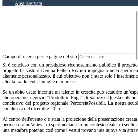
Area riservata
Campo di ricerca per le pagine del sito
Si è concluso con un prestigioso riconoscimento pubblico il progetto re
progetto ha visto il Denina Pellico Rivoira impegnato nella speri
altamente personalizzato, il cui obiettivo non è stato solo l’inseriment
attenta tra docenti, famiglie e imprese.
Se un abito usato incontra un talento in crescita può scaturire un’esp
che opera nel negozio "Prodotti in Fuga" di Saluzzo. Questa collabora
conclusivo del progetto regionale Percorsi#Possibili. La nostra scuo
conclusosi nel dicembre 2025.
Al centro dell'evento c’è stata la proiezione della presentazione crea
permesso a un’allieva di sperimentarsi in un contesto reale, di sentirs
una metafora potente: così come i vestiti trovano una nuova vita attrave