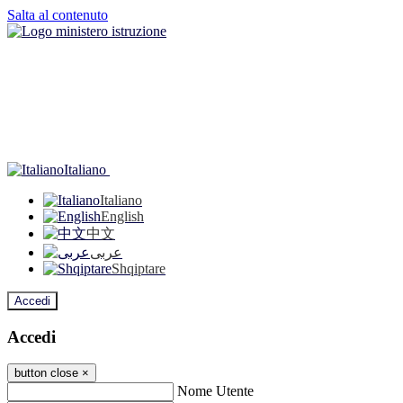
Salta al contenuto
Italiano
Italiano
English
中文
عربى
Shqiptare
Accedi
Accedi
button close
×
Nome Utente