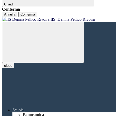
Chiudi
Conferma
Annulla
Conferma
IIS
Denina Pellico Rivoira
close
Scuola
Panoramica