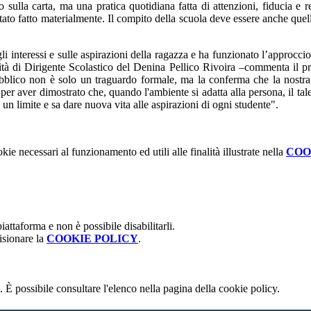
 sulla carta, ma una pratica quotidiana fatta di attenzioni, fiducia e r
stato fatto materialmente. Il compito della scuola deve essere anche quell
i interessi e sulle aspirazioni della ragazza e ha funzionato l’approcci
ità di Dirigente Scolastico del Denina Pellico Rivoira –commenta il pr
bblico non è solo un traguardo formale, ma la conferma che la nostra s
e per aver dimostrato che, quando l'ambiente si adatta alla persona, il t
 un limite e sa dare nuova vita alle aspirazioni di ogni studente".
kie necessari al funzionamento ed utili alle finalità illustrate nella
COO
attaforma e non è possibile disabilitarli.
isionare la
COOKIE POLICY
.
 È possibile consultare l'elenco nella pagina della cookie policy.