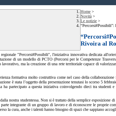
Home
>
Novità
>
Le notizie
>
“Percorsi#Possibili”: 
“Percorsi#Pos
Rivoira al Ro
gionale "Percorsi#Possibili", l'iniziativa innovativa dedicata all'orien
mentazione di un modello di PCTO (Percorsi per le Competenze Trasver
o lavorativo, ma la creazione di una rete territoriale capace di valorizza
erienza formativa molto costruttiva come nel caso della collaborazione 
zione è stata l’oggetto della presentazione tenutasi lo scorso 5 febbra
la ha partecipato a questa iniziativa coinvolgendo dieci tra studenti e
ta dalla nostra studentessa. Non si è trattato della semplice esposizione
i parte integrante di un gruppo di lavoro e di riconoscere le proprie comp
rso la cura, anche i talenti hanno bisogno di spazi che sappiano accoglier