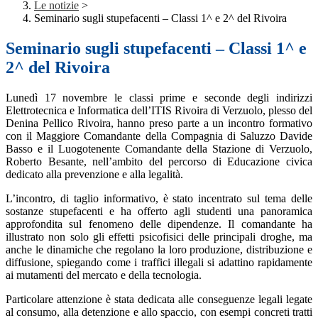
Le notizie
>
Seminario sugli stupefacenti – Classi 1^ e 2^ del Rivoira
Seminario sugli stupefacenti – Classi 1^ e
2^ del Rivoira
Lunedì 17 novembre
le classi prime e seconde degli indirizzi
Elettrotecnica e Informatica dell’ITIS Rivoira di Verzuolo, plesso del
Denina Pellico Rivoira, hanno preso parte a un incontro formativo
con il
Maggiore Comandante della Compagnia di Saluzzo Davide
Basso e il Luogotenente Comandante della Stazione di Verzuolo,
Roberto Besante,
nell’ambito del percorso di
Educazione civica
dedicato alla prevenzione e alla legalità.
L’incontro, di taglio informativo, è stato incentrato sul tema delle
sostanze stupefacenti e ha offerto agli studenti una panoramica
approfondita sul fenomeno delle dipendenze. Il comandante ha
illustrato non solo gli effetti psicofisici delle principali droghe, ma
anche le dinamiche che regolano la loro produzione, distribuzione e
diffusione, spiegando come i traffici illegali si adattino rapidamente
ai mutamenti del mercato e della tecnologia.
Particolare attenzione è stata dedicata alle conseguenze legali legate
al consumo, alla detenzione e allo spaccio, con esempi concreti tratti