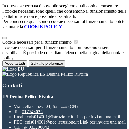
In questa schermata è possibile scegliere quali cookie consentire.
I cookie necessari sono quelli che consentono il funzionamento della
piattaforma e non è possibile disabilitarli.
Per conoscere quali sono i cookie necessari al funzionamento potete
visionare la
COOKIE POLICY
.
Cookie necessari per il funzionamento
I cookie necessari per il funzionamento non possono essere
disabilitati. È possibile consultare l'elenco nella pagina della cookie
policy.
Accetta tutti
Salva le preferenze
IIS Denina Pellico Rivoira
Contatti
IIS Denina Pellico Rivoira
Via Della Chiesa 21, Saluzzo (CN)
Tel:
017543625
Email:
cnis014001@istruzione.it
Link per inviare una mail
PEC:
cnis014001@pec.istruzione.it
Link per inviare una mail
C.F.: 94033200042