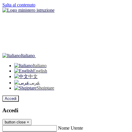
Salta al contenuto
Italiano
Italiano
English
中文
عربى
Shqiptare
Accedi
Accedi
button close
×
Nome Utente