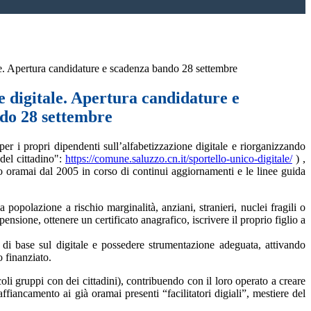
ale. Apertura candidature e scadenza bando 28 settembre
le digitale. Apertura candidature e
do 28 settembre
er i propri dipendenti sull’alfabetizzazione digitale e riorganizzando
 del cittadino":
https://comune.saluzzo.cn.it/
sportello-unico-digitale/
) ,
to oramai dal 2005 in corso di continui aggiornamenti e le linee guida
a popolazione a rischio marginalità, anziani, stranieri, nuclei fragili o
sione, ottenere un certificato anagrafico, iscrivere il proprio figlio a
e di base sul digitale e possedere strumentazione adeguata, attivando
o finanziato.
oli gruppi con dei cittadini), contribuendo con il loro operato a creare
fiancamento ai già oramai presenti “facilitatori digiali”, mestiere del