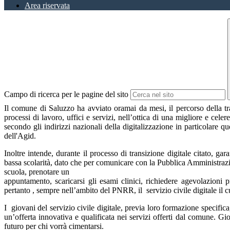
Area riservata
Campo di ricerca per le pagine del sito
Il comune di Saluzzo ha avviato oramai da mesi, il percorso della tra
processi di lavoro, uffici e servizi, nell’ottica di una migliore e celer
secondo gli indirizzi nazionali della digitalizzazione in particolare
dell'Agid.
Inoltre intende, durante il processo di transizione digitale citato, gar
bassa scolarità, dato che per comunicare con la Pubblica Amministrazion
scuola, prenotare un
appuntamento, scaricarsi gli esami clinici, richiedere agevolazioni 
pertanto , sempre nell’ambito del PNRR, il servizio civile digitale il cu
I giovani del servizio civile digitale, previa loro formazione specific
un’offerta innovativa e qualificata nei servizi offerti dal comune. Gi
futuro per chi vorrà cimentarsi.