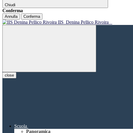
Chiudi
Conferma
Annulla
Conferma
IIS
Denina Pellico Rivoira
close
Scuola
Panoramica