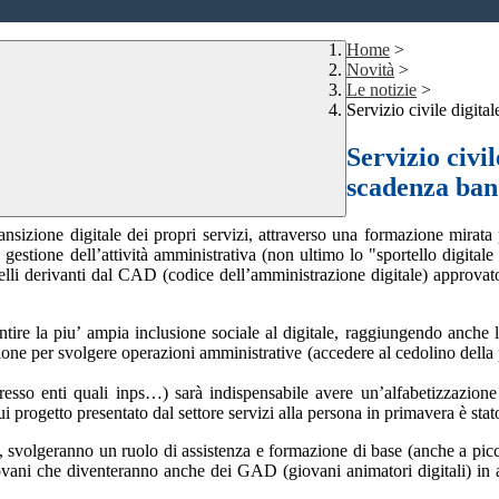
Home
>
Novità
>
Le notizie
>
Servizio civile digit
Servizio civi
scadenza ban
nsizione digitale dei propri servizi, attraverso una formazione mirata p
e gestione dell’attività amministrativa (non ultimo lo "sportello digitale
 quelli derivanti dal CAD (codice dell’amministrazione digitale) approva
antire la piu’ ampia inclusione sociale al digitale, raggiungendo anche l
e per svolgere operazioni amministrative (accedere al cedolino della pen
presso enti quali inps…) sarà indispensabile avere un’alfabetizzazion
i progetto presentato dal settore servizi alla persona in primavera è stat
a, svolgeranno un ruolo di assistenza e formazione di base (anche a picc
ovani che diventeranno anche dei GAD (giovani animatori digitali) in af