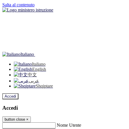
Salta al contenuto
Italiano
Italiano
English
中文
عربى
Shqiptare
Accedi
Accedi
button close
×
Nome Utente