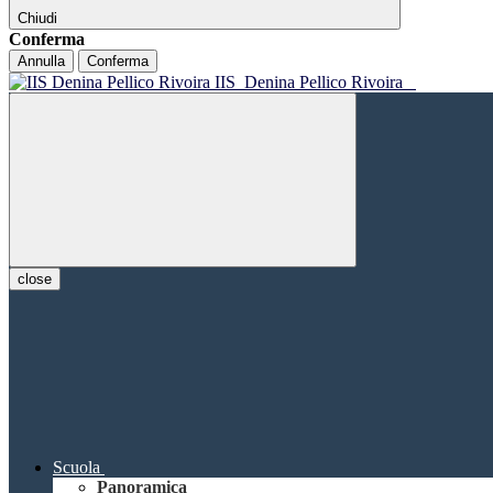
Chiudi
Conferma
Annulla
Conferma
IIS
Denina Pellico Rivoira
close
Scuola
Panoramica