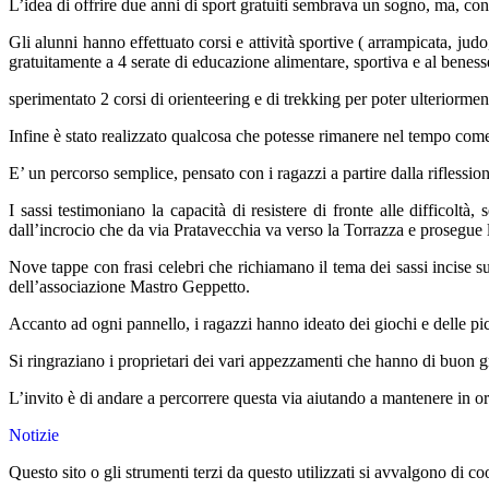
L’idea di offrire due anni di sport gratuiti sembrava un sogno, ma, con
Gli alunni hanno effettuato corsi e attività sportive ( arrampicata, jud
gratuitamente a 4 serate di educazione alimentare, sportiva e al beness
sperimentato 2 corsi di orienteering e di trekking per poter ulteriormen
Infine è stato realizzato qualcosa che potesse rimanere nel tempo come d
E’ un percorso semplice, pensato con i ragazzi a partire dalla riflessio
I sassi testimoniano la capacità di resistere di fronte alle difficolt
dall’incrocio che da via Pratavecchia va verso la Torrazza e prosegue 
Nove tappe con frasi celebri che richiamano il tema dei sassi incise su 
dell’associazione Mastro Geppetto.
Accanto ad ogni pannello, i ragazzi hanno ideato dei giochi e delle pi
Si ringraziano i proprietari dei vari appezzamenti che hanno di buon g
L’invito è di andare a percorrere questa via aiutando a mantenere in o
Notizie
Questo sito o gli strumenti terzi da questo utilizzati si avvalgono di coo