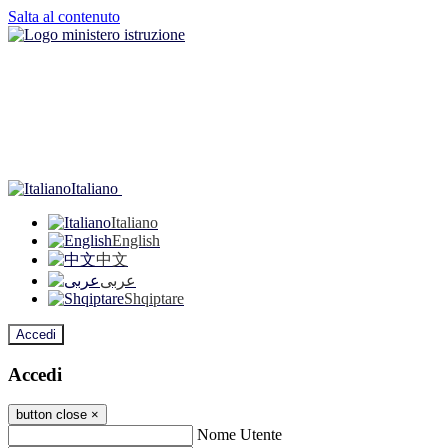
Salta al contenuto
Italiano
Italiano
English
中文
عربى
Shqiptare
Accedi
Accedi
button close
×
Nome Utente