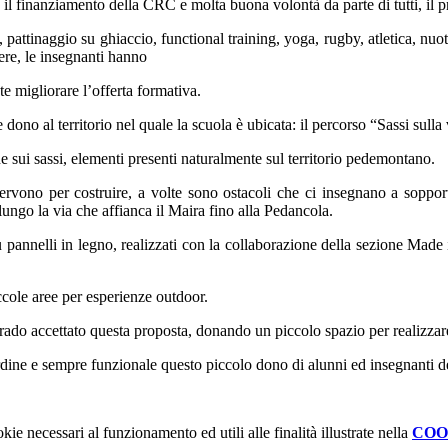
 il finanziamento della CRC e molta buona volontà da parte di tutti, il p
o, pattinaggio su ghiaccio, functional training, yoga, rugby, atletica, n
ere, le insegnanti hanno
te migliorare l’offerta formativa.
ono al territorio nel quale la scuola è ubicata: il percorso “Sassi sulla
ne sui sassi, elementi presenti naturalmente sul territorio pedemontano.
à, servono per costruire, a volte sono ostacoli che ci insegnano a soppor
lungo la via che affianca il Maira fino alla Pedancola.
pannelli in legno, realizzati con la collaborazione della sezione Made in
ccole aree per esperienze outdoor.
rado accettato questa proposta, donando un piccolo spazio per realizzare
rdine e sempre funzionale questo piccolo dono di alunni ed insegnanti de
kie necessari al funzionamento ed utili alle finalità illustrate nella
COO