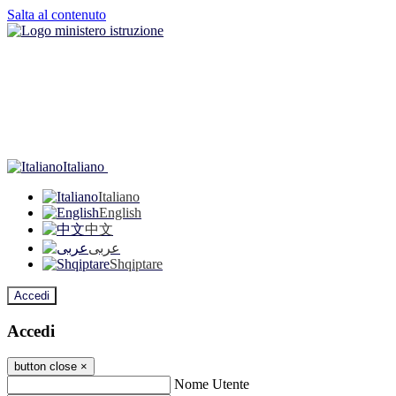
Salta al contenuto
Italiano
Italiano
English
中文
عربى
Shqiptare
Accedi
Accedi
button close
×
Nome Utente