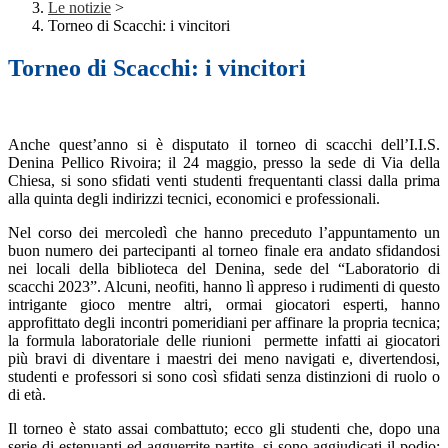
Le notizie
>
Torneo di Scacchi: i vincitori
Torneo di Scacchi: i vincitori
Anche quest’anno si è disputato il torneo di scacchi dell’I.I.S.
Denina Pellico Rivoira; il 24 maggio, presso la sede di Via della
Chiesa, si sono sfidati venti studenti frequentanti classi dalla prima
alla quinta degli indirizzi tecnici, economici e professionali.
Nel corso dei mercoledì che hanno preceduto l’appuntamento un
buon numero dei partecipanti al torneo finale era andato sfidandosi
nei locali della biblioteca del Denina, sede del “Laboratorio di
scacchi 2023”. Alcuni, neofiti, hanno lì appreso i rudimenti di questo
intrigante gioco mentre altri, ormai giocatori esperti, hanno
approfittato degli incontri pomeridiani per affinare la propria tecnica;
la formula laboratoriale delle riunioni permette infatti ai giocatori
più bravi di diventare i maestri dei meno navigati e, divertendosi,
studenti e professori si sono così sfidati senza distinzioni di ruolo o
di età.
Il torneo è stato assai combattuto; ecco gli studenti che, dopo una
serie di estenuanti ed agguerrite partite, si sono aggiudicati il podio: