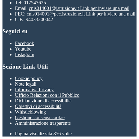
Tel:
017543625
Email:
cnis014001@istruzione.it
Link per inviare una mail
PEC:
cnis014001@pec.istruzione.it
Link per inviare una mail
C.F.: 94033200042
Seguici su
Facebook
Youtube
Instagram
Sezione Link Utili
Cookie policy
Note legali
Informativa Privacy
Ufficio Relazioni con il Pubblico
Dichiarazione di accessibilità
Obiettivi di accessibilità
Whistleblowing
Gestione consensi cookie
Amministrazione trasparente
Pagina visualizzata
856
volte