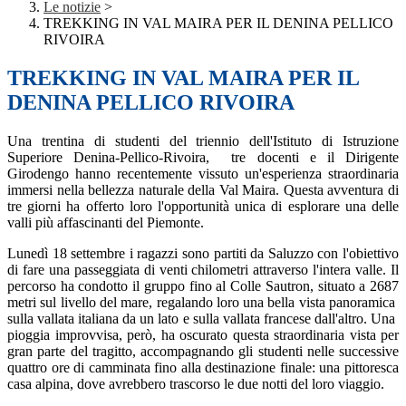
Le notizie
>
TREKKING IN VAL MAIRA PER IL DENINA PELLICO
RIVOIRA
TREKKING IN VAL MAIRA PER IL
DENINA PELLICO RIVOIRA
Una trentina di studenti del triennio dell'Istituto di Istruzione
Superiore Denina-Pellico-Rivoira, tre docenti e il Dirigente
Girodengo hanno recentemente vissuto un'esperienza straordinaria
immersi nella bellezza naturale della Val Maira. Questa avventura di
tre giorni ha offerto loro l'opportunità unica di esplorare una delle
valli più affascinanti del Piemonte.
Lunedì 18 settembre i ragazzi sono partiti da Saluzzo con l'obiettivo
di fare una passeggiata di venti chilometri attraverso l'intera valle. Il
percorso ha condotto il gruppo fino al Colle Sautron, situato a 2687
metri sul livello del mare, regalando loro una bella vista panoramica
sulla vallata italiana da un lato e sulla vallata francese dall'altro. Una
pioggia improvvisa, però, ha oscurato questa straordinaria vista per
gran parte del tragitto, accompagnando gli studenti nelle successive
quattro ore di camminata fino alla destinazione finale: una pittoresca
casa alpina, dove avrebbero trascorso le due notti del loro viaggio.