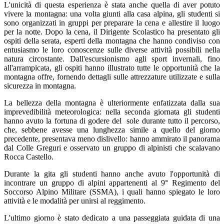
L'unicità di questa esperienza è stata anche quella di aver potuto
vivere la montagna: una volta giunti alla casa alpina, gli studenti si
sono organizzati in gruppi per preparare la cena e allestire il luogo
per la notte. Dopo la cena, il Dirigente Scolastico ha presentato gli
ospiti della serata, esperti della montagna che hanno condiviso con
entusiasmo le loro conoscenze sulle diverse attività possibili nella
natura circostante. Dall'escursionismo agli sport invernali, fino
all'arrampicata, gli ospiti hanno illustrato tutte le opportunità che la
montagna offre, fornendo dettagli sulle attrezzature utilizzate e sulla
sicurezza in montagna.
La bellezza della montagna è ulteriormente enfatizzata dalla sua
imprevedibilità meteorologica: nella seconda giornata gli studenti
hanno avuto la fortuna di godere del sole durante tutto il percorso,
che, sebbene avesse una lunghezza simile a quello del giorno
precedente, presentava meno dislivello: hanno ammirato il panorama
dal Colle Greguri e osservato un gruppo di alpinisti che scalavano
Rocca Castello.
Durante la gita gli studenti hanno anche avuto l'opportunità di
incontrare un gruppo di alpini appartenenti al 9° Regimento del
Soccorso Alpino Militare (SSMA), i quali hanno spiegato le loro
attività e le modalità per unirsi al reggimento.
L'ultimo giorno è stato dedicato a una passeggiata guidata di una