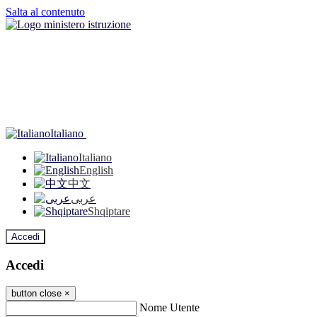
Salta al contenuto
Italiano
Italiano
English
中文
عربى
Shqiptare
Accedi
Accedi
button close
×
Nome Utente