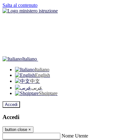
Salta al contenuto
Italiano
Italiano
English
中文
عربى
Shqiptare
Accedi
Accedi
button close
×
Nome Utente