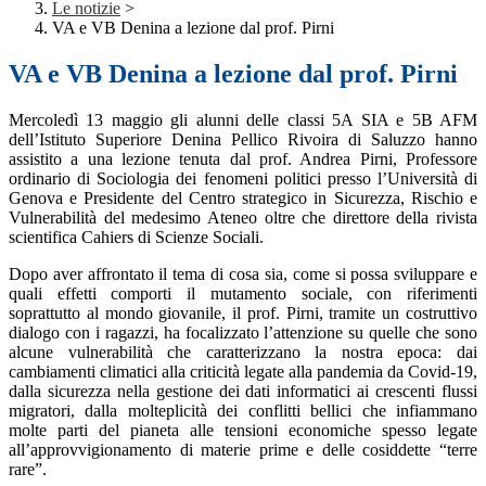
Le notizie
>
VA e VB Denina a lezione dal prof. Pirni
VA e VB Denina a lezione dal prof. Pirni
Mercoledì 13 maggio gli alunni delle classi 5A SIA e 5B AFM
dell’Istituto Superiore Denina Pellico Rivoira di Saluzzo hanno
assistito a una lezione tenuta dal prof. Andrea Pirni, Professore
ordinario di Sociologia dei fenomeni politici presso l’Università di
Genova e Presidente del Centro strategico in Sicurezza, Rischio e
Vulnerabilità del medesimo Ateneo oltre che direttore della rivista
scientifica Cahiers di Scienze Sociali.
Dopo aver affrontato il tema di cosa sia, come si possa sviluppare e
quali effetti comporti il mutamento sociale, con riferimenti
soprattutto al mondo giovanile, il prof. Pirni, tramite un costruttivo
dialogo con i ragazzi, ha focalizzato l’attenzione su quelle che sono
alcune vulnerabilità che caratterizzano la nostra epoca: dai
cambiamenti climatici alla criticità legate alla pandemia da Covid-19,
dalla sicurezza nella gestione dei dati informatici ai crescenti flussi
migratori, dalla molteplicità dei conflitti bellici che infiammano
molte parti del pianeta alle tensioni economiche spesso legate
all’approvvigionamento di materie prime e delle cosiddette “terre
rare”.