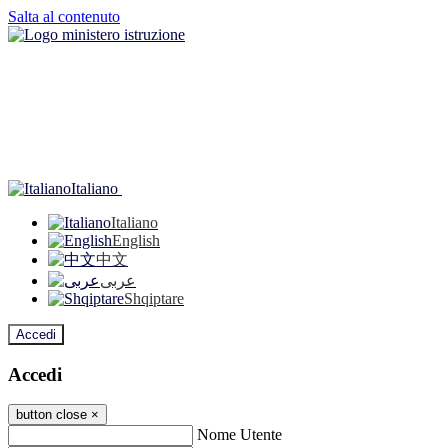
Salta al contenuto
Italiano
Italiano
English
中文
عربى
Shqiptare
Accedi
Accedi
button close
×
Nome Utente