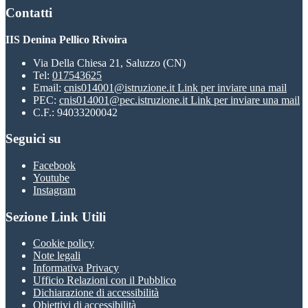
Contatti
IIS Denina Pellico Rivoira
Via Della Chiesa 21, Saluzzo (CN)
Tel:
017543625
Email:
cnis014001@istruzione.it
Link per inviare una mail
PEC:
cnis014001@pec.istruzione.it
Link per inviare una mail
C.F.: 94033200042
Seguici su
Facebook
Youtube
Instagram
Sezione Link Utili
Cookie policy
Note legali
Informativa Privacy
Ufficio Relazioni con il Pubblico
Dichiarazione di accessibilità
Obiettivi di accessibilità