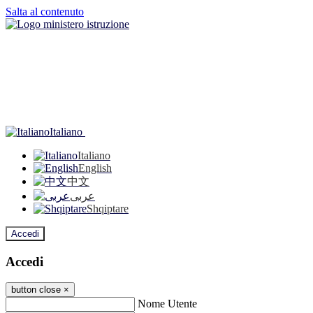
Salta al contenuto
Italiano
Italiano
English
中文
عربى
Shqiptare
Accedi
Accedi
button close
×
Nome Utente