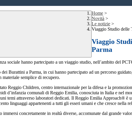
Home
>
Novità
>
Le notizie
>
Viaggio Studio delle
Viaggio Studi
Parma
enza sociale hanno partecipato a un viaggio studio, nell’ambito del PC
lo dei Burattini a Parma, in cui hanno partecipato ad un percorso guidato
n materiale semplice di recupero.
ato Reggio Children, centro internazionale per la difesa e la promozione 
i nidi d’infanzia comunali di Reggio Emilia, conosciuta in Italia e nel m
lcuni temi attraverso laboratori dedicati. Il Reggio Emilia Approach® è 
cento linguaggi appartenenti a tutti gli esseri umani e che cresce nella rel
no immersi concretamente in realtà diverse, accomunate dal grande valore ed