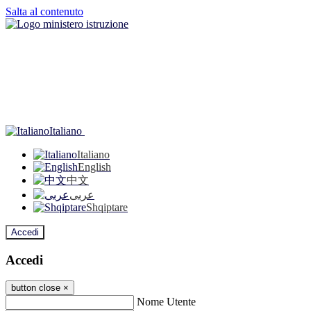
Salta al contenuto
Italiano
Italiano
English
中文
عربى
Shqiptare
Accedi
Accedi
button close
×
Nome Utente