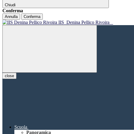
Chiudi
Conferma
Annulla
Conferma
IIS
Denina Pellico Rivoira
close
Scuola
Panoramica