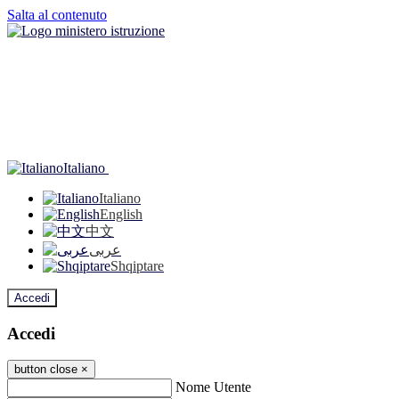
Salta al contenuto
Italiano
Italiano
English
中文
عربى
Shqiptare
Accedi
Accedi
button close
×
Nome Utente