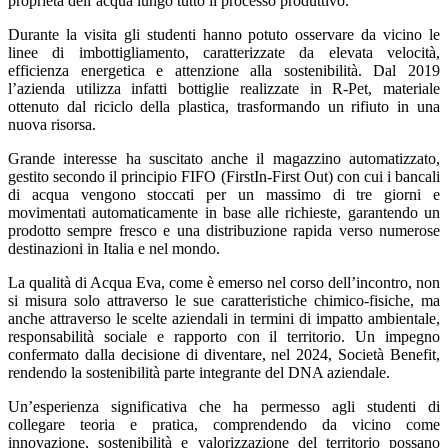
proprietà dell’acqua lungo tutto il processo produttivo.
Durante la visita gli studenti hanno potuto osservare da vicino le
linee di imbottigliamento, caratterizzate da elevata velocità,
efficienza energetica e attenzione alla sostenibilità. Dal 2019
l’azienda utilizza infatti bottiglie realizzate in R-Pet, materiale
ottenuto dal riciclo della plastica, trasformando un rifiuto in una
nuova risorsa.
Grande interesse ha suscitato anche il magazzino automatizzato,
gestito secondo il principio FIFO (FirstIn-First Out) con cui i bancali
di acqua vengono stoccati per un massimo di tre giorni e
movimentati automaticamente in base alle richieste, garantendo un
prodotto sempre fresco e una distribuzione rapida verso numerose
destinazioni in Italia e nel mondo.
La qualità di Acqua Eva, come è emerso nel corso dell’incontro, non
si misura solo attraverso le sue caratteristiche chimico-fisiche, ma
anche attraverso le scelte aziendali in termini di impatto ambientale,
responsabilità sociale e rapporto con il territorio. Un impegno
confermato dalla decisione di diventare, nel 2024, Società Benefit,
rendendo la sostenibilità parte integrante del DNA aziendale.
Un’esperienza significativa che ha permesso agli studenti di
collegare teoria e pratica, comprendendo da vicino come
innovazione, sostenibilità e valorizzazione del territorio possano