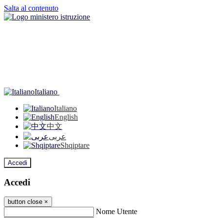
Salta al contenuto
Italiano
Italiano
English
中文
عربى
Shqiptare
Accedi
Accedi
button close
×
Nome Utente