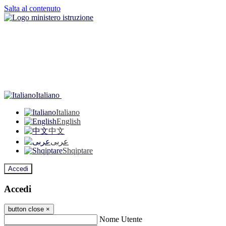
Salta al contenuto
Italiano
Italiano
English
中文
عربى
Shqiptare
Accedi
Accedi
button close
×
Nome Utente